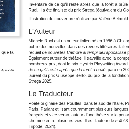
Inventaire de ce qu’il reste après que la forêt a brû
Ruol. Il a été finaliste du prix Strega (équivalent du Go
Illustration de couverture réalisée par Valérie Belmokh
L’Auteur
Michele Ruol est un auteur italien né en 1986 à Chica
publie des nouvelles dans des revues littéraires italien
recueil de nouvelles
L’amore ai
tempi dell’apocalisse
p
s que la
Également auteur de théâtre, il travaille avec la com
nombreux prix, dont le prix Hystrio Playwriting Awar
de ce qu’il reste après que la forêt a brûlé
, paru en 20
mo, avec
lauréat du prix Giuseppe Berto, du prix de la fondatio
Strega 2025.
Le Traducteur
Poète originaire des Pouilles, dans le sud de l’Italie,
Paris. Parlant et lisant couramment plusieurs langues, 
français et vice-versa, auteur d’une thèse sur la pensée 
chemine entre plusieurs vies.
Il est l'auteur de
Faïel &
Tripode, 2024).