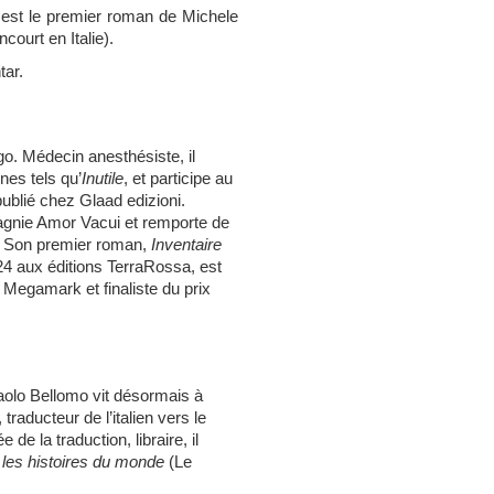
lé est le premier roman de Michele
ncourt en Italie).
tar.
go. Médecin anesthésiste, il
nes tels qu’
Inutile
, et participe au
ublié chez Glaad edizioni.
pagnie Amor Vacui et remporte de
d. Son premier roman,
Inventaire
24 aux éditions TerraRossa, est
n Megamark et finaliste du prix
 Paolo Bellomo vit désormais à
traducteur de l’italien vers le
de la traduction, libraire, il
 les histoires du monde
(Le