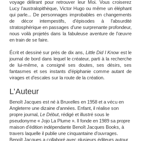
voyage délirant pour retrouver leur Moi. Vous croiserez
Lucy l’australopithèque, Victor Hugo ou même un éléphant
qui parle... De personnages improbables en changements
de décor intempestifs, d’épisodes à l’absurdité
stratosphérique en passages d’une surprenante profondeur,
nous voilà projetés dans la fabuleuse aventure de l’œuvre
en train de se faire.
Écrit et dessiné sur près de dix ans,
Little Did I Know
est le
journal de bord dans lequel le créateur, parti à la recherche
de lui-même, a consigné ses doutes, ses désirs, ses
fantasmes et ses instants d’épiphanie comme autant de
virages et d’escales sur la route de la création.
L’Auteur
Benoît Jacques est né à Bruxelles en 1958 et a vécu en
Angleterre une dizaine d’années. Enfant, il réalise son
propre journal,
Le Début
, rédigé et illustré sous le
pseudonyme « Jojo La Plume ». Il fonde en 1989 sa propre
maison d'édition indépendante Benoît Jacques Books, à
travers laquelle il publie une cinquantaine d’ouvrages.
Benoît Jacques a collaboré avec plusieurs éditeurs autour