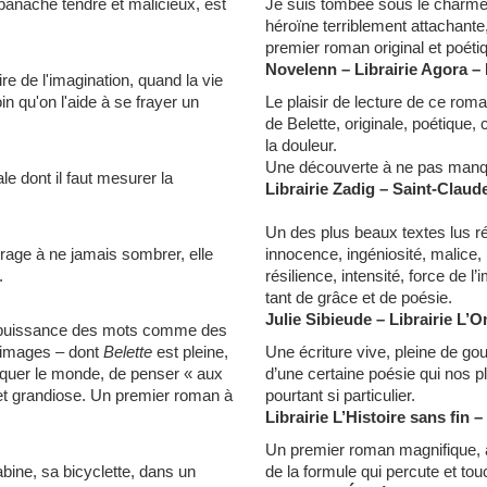
panache tendre et malicieux, est
Je suis tombée sous le charme d
héroïne terriblement attachant
premier roman original et poéti
Novelenn – Librairie Agora 
ire de l'imagination, quand la vie
in qu'on l'aide à se frayer un
Le plaisir de lecture de ce roma
de Belette, originale, poétique, 
la douleur.
Une découverte à ne pas manq
e dont il faut mesurer la
Librairie Zadig – Saint-Claud
Un des plus beaux textes lus
 rage à ne jamais sombrer, elle
innocence, ingéniosité, malice,
.
résilience, intensité, force de l
tant de grâce et de poésie.
Julie Sibieude – Librairie L’
la puissance des mots comme des
 images – dont
Belette
est pleine,
Une écriture vive, pleine de gou
pliquer le monde, de penser « aux
d’une certaine poésie qui nos 
 et grandiose. Un premier roman à
pourtant si particulier.
Librairie L’Histoire sans fin 
Un premier roman magnifique, à 
bine, sa bicyclette, dans un
de la formule qui percute et tou