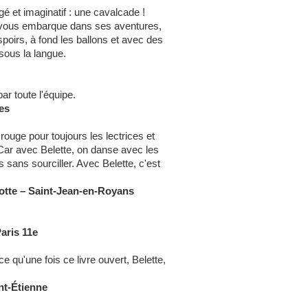
é et imaginatif : une cavalcade !
 vous embarque dans ses aventures,
poirs, à fond les ballons et avec des
sous la langue.
ar toute l'équipe.
es
rouge pour toujours les lectrices et
. Car avec Belette, on danse avec les
 sans sourciller. Avec Belette, c'est
lotte
–
Saint-Jean-en-Royans
aris 11e
e qu'une fois ce livre ouvert, Belette,
int-Étienne