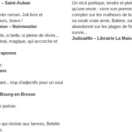
ge – Saint-Auban
Un récit poétique, tendre et ple
qu'une envie : vivre son premie
er roman. Joli livre et
compter sur les malheurs de la 
urs, bravo !
sa seule vraie amie, Babine, sa
union – Noirmoutier
abandonné sur les plages de No
survie...
e, si belle, si pleine de rêves...
Judicaëlle
–
Librairie La Mai
iginal, magique, qui accroche et
Craponne
e.
éans
ant... trop d’adjectifs pour un seul
– Bourg-en-Bresse
e poésie.
e qui résiste aux larmes, Belette
s.