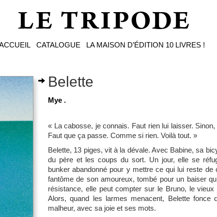
ACCUEIL
CATALOGUE
LA MAISON D’ÉDITION
10 LIVRES !
Belette
Mye .
« La cabosse, je connais. Faut rien lui laisser. Sinon
Faut que ça passe. Comme si rien. Voilà tout. »
Belette, 13 piges, vit à la dévale. Avec Babine, sa bicyc
du père et les coups du sort. Un jour, elle se réf
bunker abandonné pour y mettre ce qui lui reste de c
fantôme de son amoureux, tombé pour un baiser qui c
résistance, elle peut compter sur le Bruno, le vieux
Alors, quand les larmes menacent, Belette fonce d
malheur, avec sa joie et ses mots.