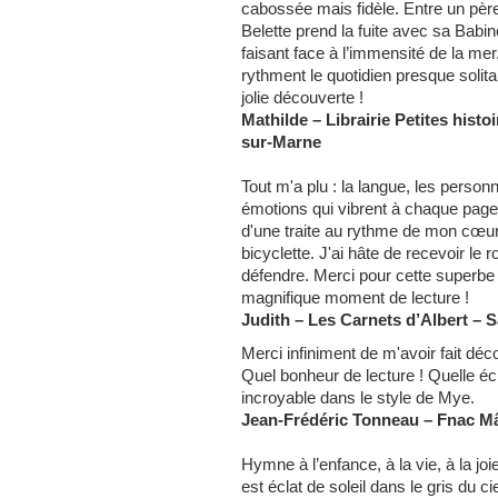
cabossée mais fidèle. Entre un père
Belette prend la fuite avec sa Babi
faisant face à l’immensité de la me
rythment le quotidien presque solita
jolie découverte !
Mathilde – Librairie Petites hist
sur-Marne
Tout m'a plu : la langue, les personn
émotions qui vibrent à chaque page.
d'une traite au rythme de mon cœur 
bicyclette. J'ai hâte de recevoir le r
défendre. Merci pour cette superbe
magnifique moment de lecture !
Judith – Les Carnets d’Albert – 
Merci infiniment de m'avoir fait déc
Quel bonheur de lecture !
Quelle éc
incroyable dans le style de Mye.
Jean-Frédéric Tonneau – Fnac M
Hymne à l’enfance, à la vie, à la jo
est éclat de soleil dans le gris du cie