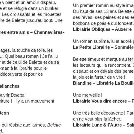
 violent et un amour disparu,
Un premier roman au style imag
ne et se réfugie dans un bunker
Du haut de ses 13 ans Belette
r. Les croissants et les mouettes
ses rêves, ses peines et ses es
ire de Belette jusqu’au bout. Une
bonbons de poésie qui fondent 
Librairie Obliques – Auxerre
oires entre amis – Chennevières-
Un roman sublime, lu et adoré p
La Petite Librairie – Sommièr
ages, la touche de folie, les
.. Quel beau roman ! Je l'ai lu
Belette émeut et marque au fer 
et de celui de Belette et de sa
les lecteurs qui la rencontrent
oman à la librairie pour le
oiseaux et on dévale des pentes
 découverte et pour ce
la joie et la fureur de vivre !
Blandine
–
Librairie La Bouil
Sallanches
ouvrir
Belette
.
Une merveille !
riture ! Il y a un mouvement
Librairie Vous dire encore
–
P
âcon
Une très belle découverte ! Parc
on ne veut plus la lâcher.
ie qui résiste aux larmes,
Belette
Librairie Lune & l'Autre – Sa
l.