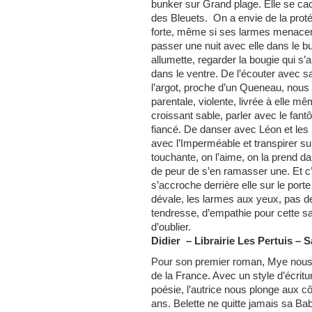
bunker sur Grand plage. Elle se ca
des Bleuets. On a envie de la proté
forte, même si ses larmes menacen
passer une nuit avec elle dans le b
allumette, regarder la bougie qui s
dans le ventre. De l’écouter avec sa
l’argot, proche d’un Queneau, nous
parentale, violente, livrée à elle m
croissant sable, parler avec le fa
fiancé. De danser avec Léon et les
avec l’Imperméable et transpirer sur
touchante, on l’aime, on la prend da
de peur de s’en ramasser une. Et c’
s’accroche derrière elle sur le por
dévale, les larmes aux yeux, pas d
tendresse, d’empathie pour cette 
d’oublier.
Didier
– Librairie Les Pertuis –
S
Pour son premier roman, Mye nous
de la France. Avec un style d’écritur
poésie, l’autrice nous plonge aux c
ans. Belette ne quitte jamais sa Babi