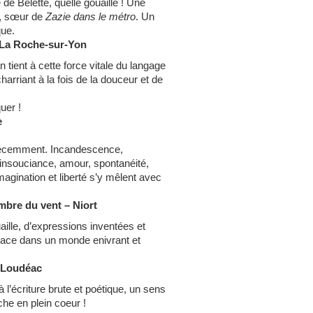
e Belette, quelle gouaille ! Une
e, sœur de
Zazie dans le métro
. Un
que.
– La Roche-sur-Yon
n tient à cette force vitale du langage
charriant à la fois de la douceur et de
uer !
e
 récemment. Incandescence,
 insouciance, amour, spontanéité,
’imagination et liberté s’y mêlent avec
Ombre du vent – Niort
aille, d’expressions inventées et
place dans un monde enivrant et
– Loudéac
l’écriture brute et poétique, un sens
che en plein coeur !