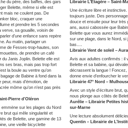
che du père, des baffes, des gars
Librairie L’Étagère – Saint-M
ger Belette, même si elle est
Une écriture libre et instinctiv
t mais ne coulent pas. De
toujours juste. Des personnages
unker bloc, craquer une
douce et ensuite pour leur très
’allume et prendre les 5 secondes
ans, aussi cabossée que Babine
 verve, sa gouaille, voisin de
Belette que vous aurez immédia
 parler d’une enfance sans repère
sur une plage, dans le Nord, s
ême. Au matin, partager un
bas….
ntôme de Fesses-trop-hautes, son
Librairie Vent de soleil – Aur
 mouettes, de prendre un café
 du Janis Joplin. Belette elle est
Avis aux adultes confirmés : il 
ns ses bras, mais pas trop fort
Belette et sa babine, qui dévale
est la boule au ventre qu’on
décrassent la langue ! Foncez, 
te bagage de Babine à fond dans la
donne envie d’enfourcher le ven
e peur, mais d’émotion, de
Librairie 47° Nord – Mulhous
sacrée môme qu’on n’est pas près
Avec un style d'écriture brut, qu
nous plonge aux côtés de Belett
aint-Pierre d’Oléron
Aurélie – Librairie Petites hi
 emmène sur les plages du Nord
sur-Marne
e brut qui mêle singularité et
Une lecture absolument délici
ôtés de Belette, une gamine de 13
Quentin – Librairie de L’Instit
ne, une vieille bicyclette