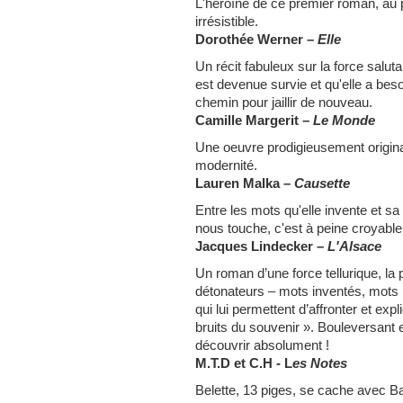
L'héroïne de ce premier roman, au 
irrésistible.
Dorothée Werner –
Elle
Un récit fabuleux sur la force saluta
est devenue survie et qu'elle a beso
chemin pour jaillir de nouveau.
Camille Margerit –
Le Monde
Une oeuvre prodigieusement original
modernité.
Lauren Malka –
Causette
Entre les mots qu'elle invente et sa
nous touche, c'est à peine croyable
Jacques Lindecker –
L'Alsace
Un roman d’une force tellurique, 
détonateurs – mots inventés, mots
qui lui permettent d’affronter et ex
bruits du souvenir ». Bouleversant
découvrir absolument !
M.T.D et C.H - L
es Notes
Belette, 13 piges, se cache avec Ba