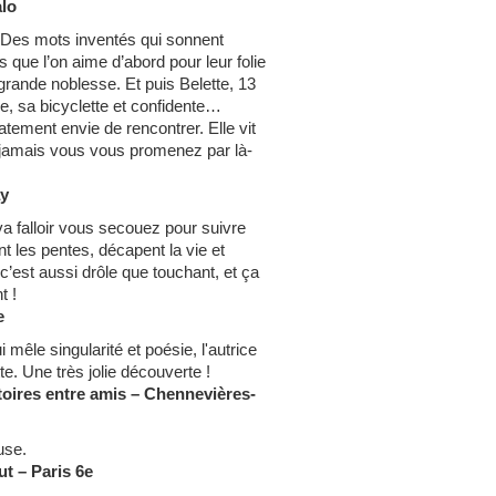
alo
e. Des mots inventés qui sonnent
 que l’on aime d’abord pour leur folie
 grande noblesse. Et puis Belette, 13
, sa bicyclette et confidente…
tement envie de rencontrer. Elle vit
i jamais vous vous promenez par là-
ay
va falloir vous secouez pour suivre
nt les pentes, décapent la vie et
c’est aussi drôle que touchant, et ça
t !
e
i mêle singularité et poésie, l'autrice
e. Une très jolie découverte !
stoires entre amis – Chennevières-
euse.
ut – Paris 6e