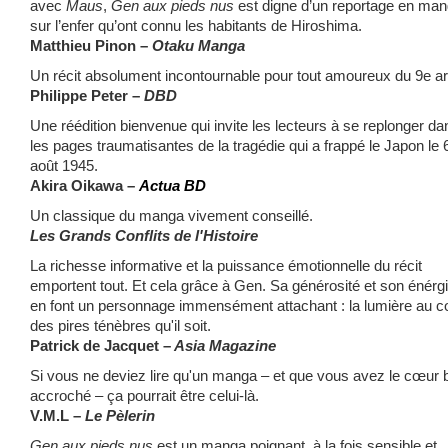
avec
Maus
,
Gen aux pieds nus
est digne d’un reportage en ma
sur l’enfer qu’ont connu les habitants de Hiroshima.
Matthieu Pinon –
Otaku Manga
Un récit absolument incontournable pour tout amoureux du 9e ar
Philippe Peter –
DBD
Une réédition bienvenue qui invite les lecteurs à se replonger da
les pages traumatisantes de la tragédie qui a frappé le Japon le 
août 1945.
Akira Oikawa –
Actua BD
Un classique du manga vivement conseillé.
Les Grands Conflits de l'Histoire
La richesse informative et la puissance émotionnelle du récit
emportent tout. Et cela grâce à Gen. Sa générosité et son énérg
en font un personnage immensément attachant : la lumière au 
des pires ténèbres qu'il soit.
Patrick de Jacquet –
Asia Magazine
Si vous ne deviez lire qu'un manga – et que vous avez le cœur 
accroché – ça pourrait être celui-là.
V.M.L –
Le Pèlerin
Gen aux pieds nus
est un manga poignant, à la fois sensible et