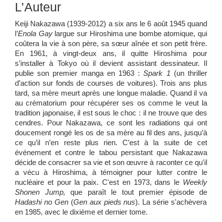
L’Auteur
Keiji Nakazawa (1939-2012) a six ans le 6 août 1945 quand
l’
Enola Gay
largue sur Hiroshima une bombe atomique, qui
coûtera la vie à son père, sa sœur aînée et son petit frère.
En 1961, à vingt-deux ans, il quitte Hiroshima pour
s’installer à Tokyo où il devient assistant dessinateur. Il
publie son premier manga en 1963 :
Spark 1
(un thriller
d’action sur fonds de courses de voitures). Trois ans plus
tard, sa mère meurt après une longue maladie. Quand il va
au crématorium pour récupérer ses os comme le veut la
tradition japonaise, il est sous le choc : il ne trouve que des
cendres. Pour Nakazawa, ce sont les radiations qui ont
doucement rongé les os de sa mère au fil des ans, jusqu’à
ce qu’il n’en reste plus rien. C’est à la suite de cet
événement et contre le tabou persistant que ­Nakazawa
décide de consacrer sa vie et son œuvre à raconter ce qu'il
a vécu à Hiroshima, à témoigner pour lutter contre le
nucléaire et pour la paix. C'est en 1973, dans le
Weekly
Shonen Jump
,
que paraît le tout premier épisode de
Hadashi no Gen
(
Gen aux pieds nus
). La série s'achèvera
en 1985, avec le dixième et dernier tome.