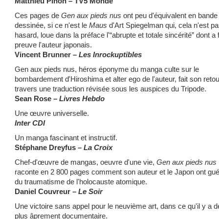
Matthieu Pinon – TV5 Monde
Ces pages de
Gen aux pieds nus
ont peu d'équivalent en bande
dessinée, si ce n'est le
Maus
d'Art Spiegelman qui, cela n'est p
hasard, loue dans la préface l'“abrupte et totale sincérité” dont a f
preuve l'auteur japonais.
Vincent Brunner –
Les Inrockuptibles
Gen aux pieds nus, héros éponyme du manga culte sur le
bombardement d'Hiroshima et alter ego de l'auteur, fait son retou
travers une traduction révisée sous les auspices du Tripode.
Sean Rose –
Livres Hebdo
Une œuvre universelle.
Inter CDI
Un manga fascinant et instructif.
Stéphane Dreyfus –
La Croix
Chef-d'œuvre de mangas, oeuvre d'une vie,
Gen aux pieds nus
raconte en 2 800 pages comment son auteur et le Japon ont gué
du traumatisme de l'holocauste atomique.
Daniel Couvreur –
Le Soir
Une victoire sans appel pour le neuvième art, dans ce qu'il y a d
plus âprement documentaire.