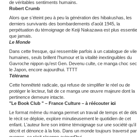
de véritables sentiments humains.
Robert Crumb
Alors que s'éteint peu à peu la génération des hibakushas, les
derniers survivants des bombardements d'août 1945, la
perpétuation du témoignage de Keiji Nakazawa est plus essentie
que jamais.
Le Monde
Dans cette fresque, qui ressemble parfois à un catalogue de vile
humaines, seuls brillent l’humour et la vitalité inextinguibles du
Gavroche nippon qu’est Gen. Devenu culte, ce manga choc se
le Japon, encore aujourdhui. TTTT
Télérama
Cette honnêteté radicale, qui refuse de simplifier le réel ou de
protéger le lecteur, fait de ce manga une œuvre majeure dont la
pertinence demeure intacte.
"Le Book Club " – France Culture – à réécouter
ici
Le format même du manga permet un travail de temps et de détai
le récit se déploie, explore minutieusement le quotidien de cet
enfant. L'auteur livre son intime témoignage sur une société qu'il
décrit et dénonce à la fois. Dans un monde toujours traversé par
guerres, ce récit résonne aujourd'hui.