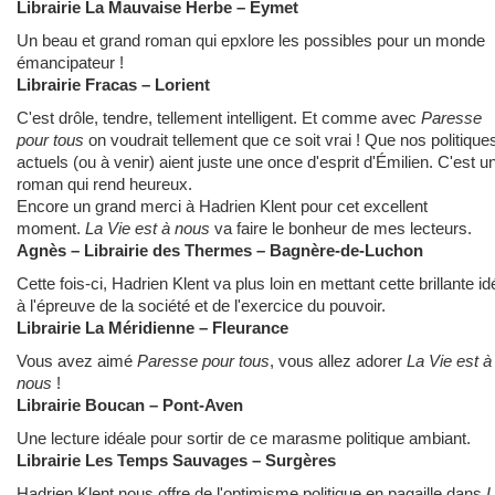
Librairie La Mauvaise Herbe – Eymet
Un beau et grand roman qui epxlore les possibles pour un monde
émancipateur !
Librairie Fracas – Lorient
C'est drôle, tendre, tellement intelligent. Et comme avec
Paresse
pour tous
on voudrait tellement que ce soit vrai ! Que nos politique
actuels (ou à venir) aient juste une once d'esprit d'Émilien. C'est u
roman qui rend heureux.
Encore un grand merci à Hadrien Klent pour cet excellent
moment.
La Vie est à nous
va faire le bonheur de mes lecteurs.
Agnès – Librairie des Thermes – Bagnère-de-Luchon
Cette fois-ci, Hadrien Klent va plus loin en mettant cette brillante id
à l'épreuve de la société et de l'exercice du pouvoir.
Librairie La Méridienne – Fleurance
Vous avez aimé
Paresse pour tous
, vous allez adorer
La Vie est à
nous
!
Librairie Boucan – Pont-Aven
Une lecture idéale pour sortir de ce marasme politique ambiant.
Librairie Les Temps Sauvages – Surgères
Hadrien Klent nous offre de l'optimisme politique en pagaille dans
L