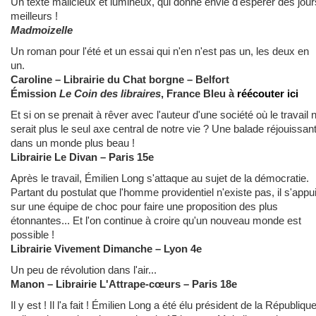
Un texte malicieux et lumineux, qui donne envie d'espérer des jour
meilleurs !
Madmoizelle
Un roman pour l'été et un essai qui n'en n'est pas un, les deux en
un.
Caroline – Librairie du Chat borgne – Belfort
Émission
Le Coin des libraires
, France Bleu à
réécouter ici
Et si on se prenait à rêver avec l'auteur d'une société où le travail 
serait plus le seul axe central de notre vie ? Une balade réjouissan
dans un monde plus beau !
Librairie Le Divan – Paris 15e
Après le travail, Émilien Long s'attaque au sujet de la démocratie.
Partant du postulat que l'homme providentiel n'existe pas, il s'appu
sur une équipe de choc pour faire une proposition des plus
étonnantes... Et l'on continue à croire qu'un nouveau monde est
possible !
Librairie Vivement Dimanche – Lyon 4e
Un peu de révolution dans l'air...
Manon – Librairie L'Attrape-cœurs – Paris 18e
Il y est ! Il l'a fait ! Émilien Long a été élu président de la Républiqu