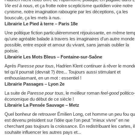
Vie est à nous
, et ça frotte notre scepticisme quotidien voire notre
cynisme, notre imagination rabougrie par les déceptions, ça les
bouscule, ça les mets à nus.
Librairie Le Pied à terre – Paris 18e
Une politique fiction particulièremment réjouissante, en même tem
qu'une agréable balade à travers les imaginaires d'un autre monde
possible, entre espoir et amour du vivant, sans jamais oublier la
poésie.
Librairie Les Mots Bleus – Fontaine-sur-Saône
Après
Paresse pour tous
, Hadrien Klent continuer à rêver le mond
tel qu'il pourrait (devrait ?) être... Toujours aussi stimulant et
enthousiasmant, en un mot : essentiel !
Librairie Passages – Lyon 2e
La suite de
Paresse pour tous
, le meilleur roman
feel-good
politico-
économique du début de ce siècle !
Librairie La Pensée Sauvage – Metz
Quel bonheur de retrouver Émilien Long, cet homme un peu fou qu
est devenu président sur l'idée que l'on peut "mieux vivre" en ne
cherchant pas toujours la croissance. En redistribuant les cartes, il
souhaite influencer les autres pays et...