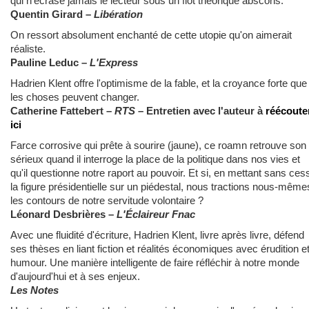
qui n'écrase jamais le lecteur sous un flot théorique abscons.
Quentin Girard –
Libération
On ressort absolument enchanté de cette utopie qu'on aimerait
réaliste.
Pauline Leduc –
L'Express
Hadrien Klent offre l'optimisme de la fable, et la croyance forte que
les choses peuvent changer.
Catherine Fattebert –
RTS
– Entretien avec l'auteur à
réécoute
ici
Farce corrosive qui prête à sourire (jaune), ce roamn retrouve son
sérieux quand il interroge la place de la politique dans nos vies et
qu'il questionne notre raport au pouvoir. Et si, en mettant sans ces
la figure présidentielle sur un piédestal, nous tractions nous-même
les contours de notre servitude volontaire ?
Léonard Desbrières –
L'Éclaireur Fnac
Avec une fluidité d'écriture, Hadrien Klent, livre après livre, défend
ses thèses en liant fiction et réalités économiques avec érudition e
humour. Une manière intelligente de faire réfléchir à notre monde
d'aujourd'hui et à ses enjeux.
Les Notes