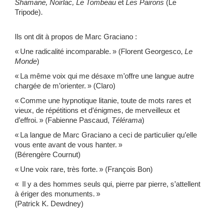
Shamane, Noirlac
,
Le Tombeau
et
Les Pairons
(Le
Tripode).
Ils ont dit à propos de Marc Graciano :
« Une radicalité incomparable. » (Florent Georgesco,
Le
Monde
)
« La même voix qui me désaxe m’offre une langue autre
chargée de m’orienter. » (Claro)
« Comme une hypnotique litanie, toute de mots rares et
vieux, de répétitions et d’énigmes, de merveilleux et
d’effroi. » (Fabienne Pascaud,
Télérama
)
« La langue de Marc Graciano a ceci de particulier qu’elle
vous ente avant de vous hanter. »
(Bérengère Cournut)
« Une voix rare, très forte. » (François Bon)
« Il y a des hommes seuls qui, pierre par pierre, s’attellent
à ériger des monuments. »
(Patrick K. Dewdney)