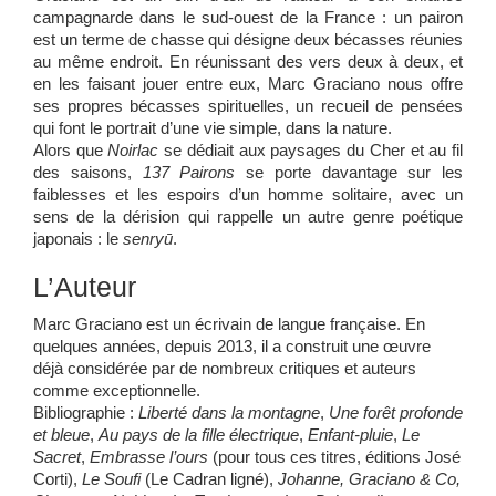
campagnarde dans le sud-ouest de la France : un pairon
est un terme de chasse qui désigne deux bécasses réunies
au même endroit. En réunissant des vers deux à deux, et
en les faisant jouer entre eux, Marc Graciano nous offre
ses propres bécasses spirituelles, un recueil de pensées
qui font le portrait d’une vie simple, dans la nature.
Alors que
Noirlac
se dédiait aux paysages du Cher et au fil
des saisons,
137 Pairons
se porte davantage sur les
faiblesses et les espoirs d’un homme solitaire, avec un
sens de la dérision qui rappelle un autre genre poétique
japonais : le
senryū
.
L’Auteur
Marc Graciano est un écrivain de langue française. En
quelques années, depuis 2013, il a construit une œuvre
déjà considérée par de nombreux critiques et auteurs
comme exceptionnelle.
Bibliographie :
Liberté dans la montagne
,
Une forêt profonde
et bleue
,
Au pays de la fille électrique
,
Enfant-pluie
,
Le
Sacret
,
Embrasse l’ours
(pour tous ces titres, éditions José
Corti),
Le Soufi
(Le Cadran ligné),
Johanne, Graciano & Co,