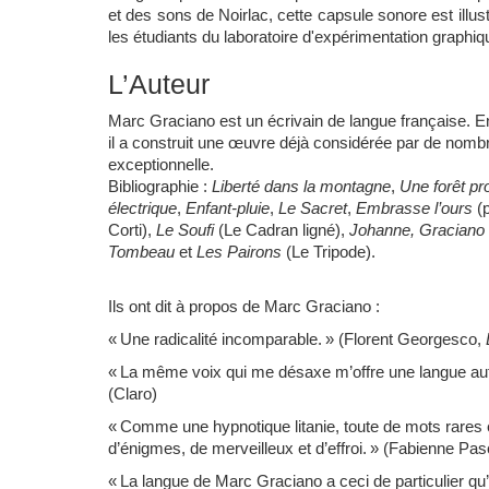
et des sons de Noirlac, cette capsule sonore est illu
les étudiants du laboratoire d'expérimentation graphiq
L’Auteur
Marc Graciano est un écrivain de langue française. 
il a construit une œuvre déjà considérée par de nomb
exceptionnelle.
Bibliographie :
Liberté dans la montagne
,
Une forêt pr
électrique
,
Enfant-pluie
,
Le Sacret
,
Embrasse l’ours
(p
Corti),
Le Soufi
(Le Cadran ligné),
Johanne, Graciano
Tombeau
et
Les Pairons
(Le Tripode).
Ils ont dit à propos de Marc Graciano :
« Une radicalité incomparable. » (Florent Georgesco,
« La même voix qui me désaxe m’offre une langue aut
(Claro)
« Comme une hypnotique litanie, toute de mots rares et
d’énigmes, de merveilleux et d’effroi. » (Fabienne Pa
« La langue de Marc Graciano a ceci de particulier qu