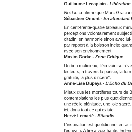
Guillaume Lecaplain -
Libération
Noirlac
confirme que Marc Graciano
Sébastien Omont -
En attendant
En cent-trente-quatre tableaux min
perceptions volontairement subject
citadin, en harmonie sinon avec lu
par rapport à la boisson incite qu
avec son environnement.
Maxim Gorke -
Zone Critique
Un brin malicieux, l'écrivain se rév
lecteurs, à travers la poésie, la forme
gratuite, la plus sincère".
Anne-Lise Dupays -
L'Echo du B
Mieux que les mortifères tours de 
contemplations les plus quotidiennes 
une réelle plénitude, une joie sacré. 
ici, dans tout ce qui existe.
Hervé Lemarié -
Sitaudis
L’inspiration est quotidienne, enraci
l’écrivain. À lire à voix haute, lente