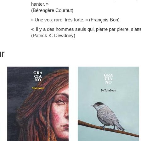
hanter. »
(Bérengère Cournut)
« Une voix rare, très forte. » (François Bon)
« Il y a des hommes seuls qui, pierre par pierre, s’at
(Patrick K. Dewdney)
ur