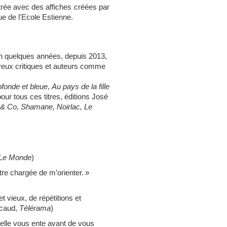
strée avec des affiches créées par
ue de l'Ecole Estienne.
En quelques années, depuis 2013,
reux critiques et auteurs comme
ofonde et bleue
,
Au pays de la fille
our tous ces titres, éditions José
 & Co,
Shamane, Noirlac
,
Le
Le Monde
)
re chargée de m’orienter. »
 vieux, de répétitions et
scaud,
Télérama
)
’elle vous ente avant de vous