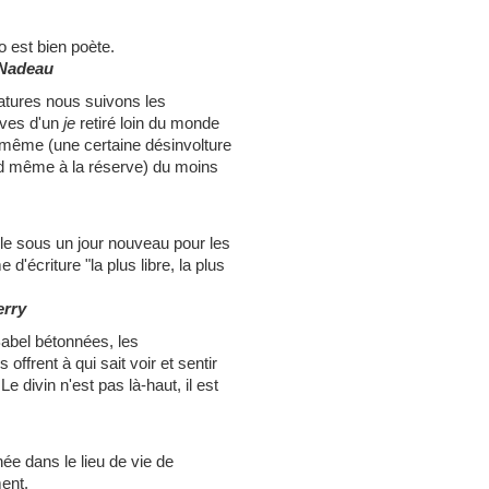
 est bien poète.
 Nadeau
iatures nous suivons les
ives d'un
je
retiré loin du monde
i-même (une certaine désinvolture
and même à la réserve) du moins
èle sous un jour nouveau pour les
 d'écriture "la plus libre, la plus
erry
Babel bétonnées, les
offrent à qui sait voir et sentir
Le divin n'est pas là-haut, il est
née dans le lieu de vie de
ment.