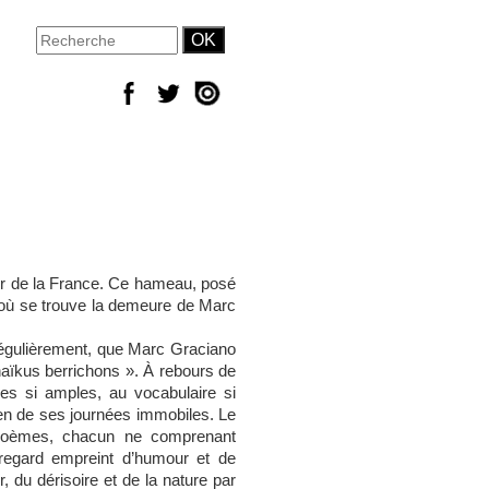
œur de la France. Ce hameau, posé
e où se trouve la demeure de Marc
 régulièrement, que Marc Graciano
haïkus berrichons ». À rebours de
es si amples, au vocabulaire si
dien de ses journées immobiles. Le
poèmes, chacun ne comprenant
 regard empreint d’humour et de
, du dérisoire et de la nature par