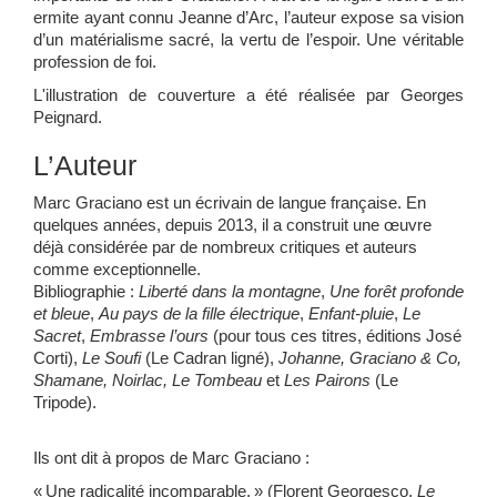
ermite ayant connu Jeanne d’Arc, l’auteur expose sa vision
d’un matérialisme sacré, la vertu de l’espoir. Une véritable
profession de foi.
L'illustration de couverture a été réalisée par Georges
Peignard.
L’Auteur
Marc Graciano est un écrivain de langue française. En
quelques années, depuis 2013, il a construit une œuvre
déjà considérée par de nombreux critiques et auteurs
comme exceptionnelle.
Bibliographie :
Liberté dans la montagne
,
Une forêt profonde
et bleue
,
Au pays de la fille électrique
,
Enfant-pluie
,
Le
Sacret
,
Embrasse l’ours
(pour tous ces titres, éditions José
Corti),
Le Soufi
(Le Cadran ligné),
Johanne, Graciano & Co,
Shamane, Noirlac
,
Le Tombeau
et
Les Pairons
(Le
Tripode).
Ils ont dit à propos de Marc Graciano :
« Une radicalité incomparable. » (Florent Georgesco,
Le