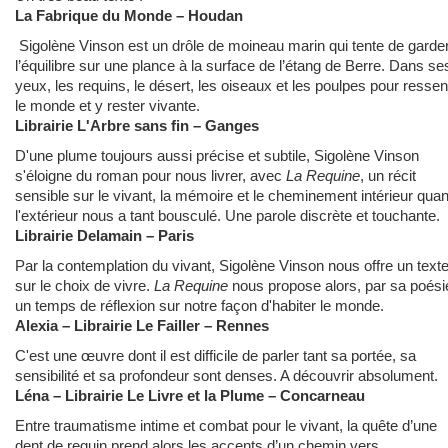
La Fabrique du Monde – Houdan
Sigolène Vinson est un drôle de moineau marin qui tente de garde
l’équilibre sur une plance à la surface de l’étang de Berre. Dans se
yeux, les requins, le désert, les oiseaux et les poulpes pour ressent
le monde et y rester vivante.
Librairie L'Arbre sans fin
– Ganges
D'une plume toujours aussi précise et subtile, Sigolène Vinson
s'éloigne du roman pour nous livrer, avec
La Requine
, un récit
sensible sur le vivant, la mémoire et le cheminement intérieur qua
l'extérieur nous a tant bousculé. Une parole discrète et touchante.
Librairie Delamain – Paris
Par la contemplation du vivant, Sigolène Vinson nous offre un text
sur le choix de vivre.
La Requine
nous propose alors, par sa poési
un temps de réflexion sur notre façon d'habiter le monde.
Alexia – Librairie Le Failler – Rennes
C'est une œuvre dont il est difficile de parler tant sa portée, sa
sensibilité et sa profondeur sont denses. A découvrir absolument.
Léna
– Librairie Le Livre et la Plume – Concarneau
Entre traumatisme intime et combat pour le vivant, la quête d’une
dent de requin prend alors les accents d’un chemin vers