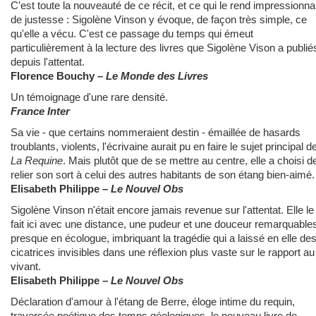
C'est toute la nouveauté de ce récit, et ce qui le rend impressionna
de justesse : Sigolène Vinson y évoque, de façon très simple, ce
qu'elle a vécu. C'est ce passage du temps qui émeut
particulièrement à la lecture des livres que Sigolène Vison a publié
depuis l'attentat.
Florence Bouchy
–
Le Monde des Livres
Un témoignage d'une rare densité.
France Inter
Sa vie - que certains nommeraient destin - émaillée de hasards
troublants, violents, l'écrivaine aurait pu en faire le sujet principal d
La Requine
. Mais plutôt que de se mettre au centre, elle a choisi d
relier son sort à celui des autres habitants de son étang bien-aimé.
Elisabeth Philippe
–
Le Nouvel Obs
Sigolène Vinson n'était encore jamais revenue sur l'attentat. Elle le
fait ici avec une distance, une pudeur et une douceur remarquable
presque en écologue, imbriquant la tragédie qui a laissé en elle de
cicatrices invisibles dans une réflexion plus vaste sur le rapport au
vivant.
Elisabeth Philippe
–
Le Nouvel Obs
Déclaration d'amour à l'étang de Berre, éloge intime du requin,
traversée poétique des temps géologiques, le nouveau livre de