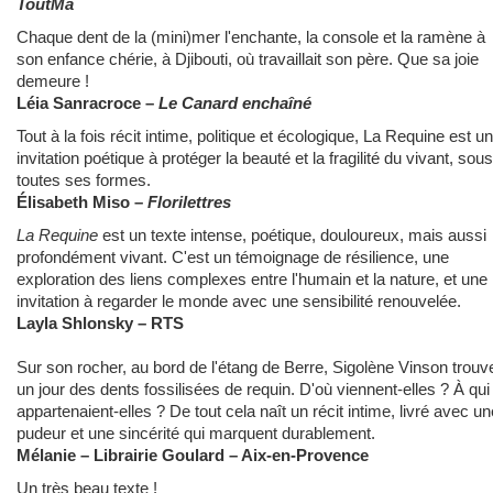
ToutMa
Chaque dent de la (mini)mer l'enchante, la console et la ramène à
son enfance chérie, à Djibouti, où travaillait son père. Que sa joie
demeure !
Léia Sanracroce
–
Le Canard enchaîné
Tout à la fois récit intime, politique et écologique, La Requine est u
invitation poétique à protéger la beauté et la fragilité du vivant, sous
toutes ses formes.
Élisabeth Miso
–
Florilettres
La Requine
est un texte intense, poétique, douloureux, mais aussi
profondément vivant. C'est un témoignage de résilience, une
exploration des liens complexes entre l'humain et la nature, et une
invitation à regarder le monde avec une sensibilité renouvelée.
Layla Shlonsky – RTS
Sur son rocher, au bord de l'étang de Berre, Sigolène Vinson trouv
un jour des dents fossilisées de requin. D'où viennent-elles ? À qui
appartenaient-elles ? De tout cela naît un récit intime, livré avec un
pudeur et une sincérité qui marquent durablement.
Mélanie
– Librairie Goulard – Aix-en-Provence
Un très beau texte !