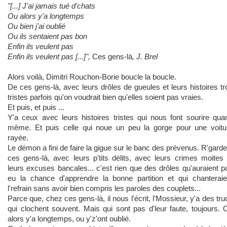
"[...] J'ai jamais tué d'chats
Ou alors y'a longtemps
Ou bien j'ai oublié
Ou ils sentaient pas bon
Enfin ils veulent pas
Enfin ils veulent pas [...]",
Ces
gens-là
, J. Brel
Alors voilà, Dimitri Rouchon-Borie boucle la boucle.
De ces gens-là, avec leurs drôles de gueules et leurs histoires tr
tristes parfois qu'on voudrait bien qu'elles soient pas vraies.
Et puis, et puis ...
Y'a ceux avec leurs histoires tristes qui nous font sourire qua
même. Et puis celle qui noue un peu la gorge pour une voitu
rayée.
Le démon a fini de faire la gigue sur le banc des prévenus. R'garde
ces gens-là, avec leurs p'tits délits, avec leurs crimes moites 
leurs excuses bancales... c'est rien que des drôles qu'auraient p
eu la chance d'apprendre la bonne partition et qui chanteraie
l'refrain sans avoir bien compris les paroles des couplets...
Parce que, chez ces gens-là, il nous l'écrit, l'Mossieur, y'a des tru
qui clochent souvent. Mais qui sont pas d'leur faute, toujours. 
alors y'a longtemps, ou y'z'ont oublié.