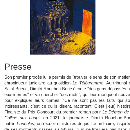
Presse
Son premier procès lui a permis de "trouver le sens de son métier"
chroniqueur judiciaire au quotidien
Le Télégramme
. Au tribunal 
Saint-Brieuc, Dimitri Rouchon-Borie écoute "des gens dépassés p
eux-mêmes" et va chercher "ces mots", qui leur manquent souve
pour expliquer leurs crimes. "Ce ne sont pas les faits qui so
intéressants, c’est ce qu’ils disent, racontent. C’est [leur] histoire
Finaliste du Prix Goncourt du premier roman pour
Le Démon de 
Colline aux Loups
en 2021, le journaliste Dimitri Rouchon-Bor
publie
Fariboles
, un recueil d’histoires de justice ordinaire, inspiré
de ses moments passés au tribunal. "On ne trouvera pas dans 