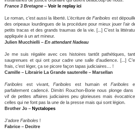
France 3 Bretagne
–
Voir le replay ici
Le roman, c’est aussi la liberté. L’écriture de
Fariboles
est dépouill
des oripeaux lourdingues de la procédure pour mieux jouer l’air d
petits tracas et des grands traumas de la vie. [...] C’est la littératu
appliquée à un art mineur.
Julien Mucchielli –
En attendant Nadeau
Je me suis régalée avec ces histoires tantôt pathétiques, tant
saugrenues et qui ont pour cadre une salle d’audience. [...] C’e
frais, c’est léger, ça se picore façon tapas judiciaires… !
Camille – Librairie La Grande sauterelle – Marsellan
Fariboles
est vivant,
Fariboles
est humain et
Fariboles
e
parfaitement cadencé. Dimitri Rouchon-Borie nous plonge dans 
vif de petites affaires judiciaires peu glorieuses mais évocatrice
celles qui ne font pas la une de la presse mais qui sont légion.
Brother Jo –
Nyctalopes
J’adore
Fariboles
!
Fabrice – Decitre