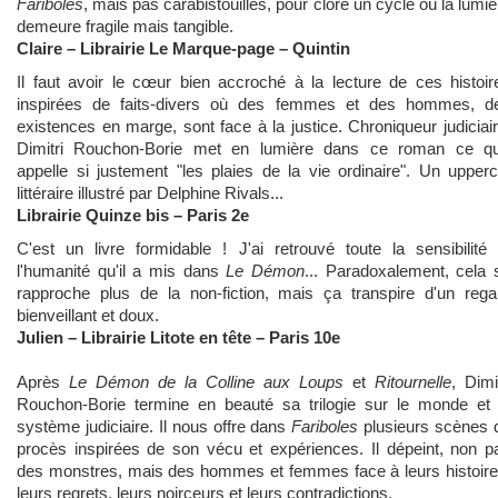
Fariboles
, mais pas carabistouilles, pour clore un cycle où la lumiè
demeure fragile mais tangible.
Claire – Librairie Le Marque-page – Quintin
Il faut avoir le cœur bien accroché à la lecture de ces histoir
inspirées de faits-divers où des femmes et des hommes, d
existences en marge, sont face à la justice. Chroniqueur judiciair
Dimitri Rouchon-Borie met en lumière dans ce roman ce qu'
appelle si justement "les plaies de la vie ordinaire". Un upperc
littéraire illustré par Delphine Rivals...
Librairie Quinze bis – Paris 2e
C'est un livre formidable ! J'ai retrouvé toute la sensibilité 
l'humanité qu'il a mis dans
Le Démon
... Paradoxalement, cela 
rapproche plus de la non-fiction, mais ça transpire d'un rega
bienveillant et doux.
Julien – Librairie Litote en tête – Paris 10e
Après
Le Démon de la Colline aux Loups
et
Ritournelle
, Dimit
Rouchon-Borie termine en beauté sa trilogie sur le monde et 
système judiciaire. Il nous offre dans
Fariboles
plusieurs scènes 
procès inspirées de son vécu et expériences. Il dépeint, non p
des monstres, mais des hommes et femmes face à leurs histoire
leurs regrets, leurs noirceurs et leurs contradictions.