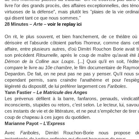
livre l’or des grands procès, des affaires exceptionnelles, des téno
virtuoses de la défense”, mais plutôt les "plaies de la vie ordinai
qui disent tant ce que nous sommes."
28 Minutes –
Arte
–
voir le replay ici
On rit, le plus souvent, et bien franchement, de ce théâtre où 
dérisoire et l’absurde côtoient parfois l’horreur, comme dans cet
affaire, entre plusieurs autres, d’où Dimitri Rouchon Borie avait ti
son précédent
Ritournelle
, après le coup de maître qu’avait été
Démon de la Colline aux Loups
. [...] Quoi qu’il en soit, l’édit
compare le livre au
10e chambre
, le film documentaire de Raymo
Depardon. De fait, on ne peut pas ne pas y penser. Qu’il nous so
cependant permis, sans craindre l’anathème et pour l’espièg
légèreté du dispositif, de lui préférer largement ces
Fariboles
.
Yann Fastier –
Le Matricule des Anges
Les prévenus défilent à la barre, fanfarons, penauds, vindicatif
inconscients, stupides ou retors, c’est selon. Le lecteur, lui, savou
ces instants de vie et de littérature, et ne peut s’empêcher de tirer 
coup de chapeau à ces juges du quotidien.
Marianne Payot –
L’Express
Avec
Fariboles
, Dimitri Rouchon-Borie nous propose d
instantanés de justice ordinaire qui disent beaucoup de nous.