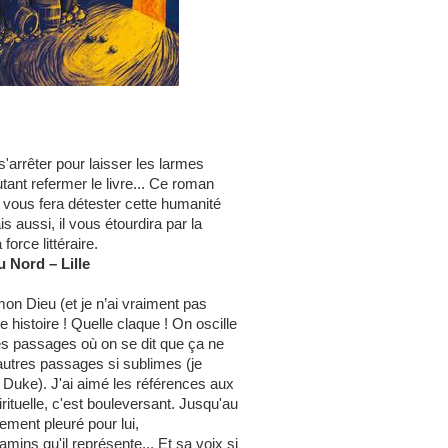
s'arrêter pour laisser les larmes
tant refermer le livre... Ce roman
l vous fera détester cette humanité
s aussi, il vous étourdira par la
force littéraire.
u Nord – Lille
 Dieu (et je n’ai vraiment pas
e histoire ! Quelle claque ! On oscille
a des passages où on se dit que ça ne
'autres passages si sublimes (je
 Duke). J'ai aimé les références aux
irituelle, c'est bouleversant. Jusqu'au
lement pleuré pour lui,
mins qu'il représente... Et sa voix si