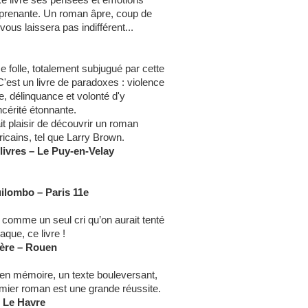
rprenante. Un roman âpre, coup de
vous laissera pas indifférent...
se folle, totalement subjugué par cette
C'est un livre de paradoxes : violence
e, délinquance et volonté d'y
ncérité étonnante.
t plaisir de découvrir un roman
icains, tel que Larry Brown.
 livres – Le Puy-en-Velay
uilombo – Paris 11e
comme un seul cri qu’on aurait tenté
aque, ce livre !
ière – Rouen
 en mémoire, un texte bouleversant,
emier roman est une grande réussite.
– Le Havre