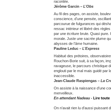
racontée.
Jérôme Garcin
–
L’Obs
Au fil des pages, on assiste, boulev
conscience, d'une pensée, oscillant 
parcourue de fulgurances qui désha
ressac intérieur et libéré des règles
par une écriture brute. Quasi pure.
morale. Juste une sacrée plume qui
abysses de l'âme humaine.
Pauline Leduc –
L’Express
Habitué des prétoires, observatoires
Rouchon-Borie suit, à sa façon, im
ravageuse, le parcours christique 
englouti par le mal mais guidé par
inaccessible.
Jean-Claude Raspiengas –
La Cr
On assiste à la naissance d’une cons
merveilleux.
En attendant Nadeau
-
Lire toute 
On n’avait rien lu d’aussi puissant 