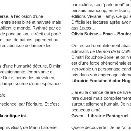
particulière, son “parlement” un
pensais beaucoup, en le lisant, 
ersé, à l'éclosion d'une
éditions Viviane Hamy,
Ce qui 
entre sensibilité et naïveté mais
Difficile les lectures après avo
billent le monde. Rythmé par ce
aux Loups
…
 de ponctuation, le récit est porté
Olivia Suisse – Fnac – Boulo
 Ici, pas de pathos, jugement ou
 éclabousse de lumière les
On ressort complètement abasou
admiratif.
Le Démon de la Colli
Dimitri Rouchon-Borie, et on n’
est d’une force phénoménale et 
 d’une humanité détruite, Dimitri
incroyable un personnage candid
pressionnante, émouvante et
pris dans son engrenage infern
de Duke, héros dostoïevskien,
Librairie Fontaine Victor Hug
 la lampe sourde d’une espérance
J'ai eu la chance de lire ce livre
oix
rare dureté mais complètement 
cience, par l’écriture. Et c’est
surtout tellement humain. Je n'e
beaucoup aimé.
la critique ici
Gwen – Librairie Pantagruel –
depuis
Blast
, de Manu Larcenet
Quelle découverte ! Je ne l'ai pa