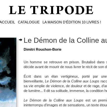
ACCUEIL
CATALOGUE
LA MAISON D’ÉDITION
10 LIVRES !
Le Démon de la Colline a
Dimitri Rouchon-Borie
Un homme se retrouve en prison. Brutalisé dans s
décide avant de mourir de nous livrer le récit de son d
Écrit dans un élan vertigineux, porté par une
bienveillante,
Le Démon de la Colline aux Loups
raco
sa vie emplie de violence, de douleur et de rage, d
de lumière... Il dit sa solitude, immense, la condition
Le Démon de la Colline aux Loups
est un premie
ininterrompu d’images et de sensations, un texte étourd