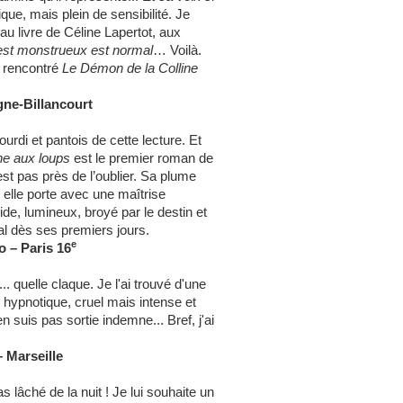
ique, mais plein de sensibilité. Je
au livre de Céline Lapertot, aux
est monstrueux est normal
… Voilà.
ir rencontré
Le Démon de la Colline
gne-Billancourt
rdi et pantois de cette lecture. Et
ne aux loups
est le premier roman de
est pas près de l’oublier. Sa plume
elle porte avec une maîtrise
e, lumineux, broyé par le destin et
al dès ses premiers jours.
e
o – Paris 16
... quelle claque. Je l'ai trouvé d'une
hypnotique, cruel mais intense et
n suis pas sortie indemne... Bref, j'ai
 Marseille
s lâché de la nuit ! Je lui souhaite un