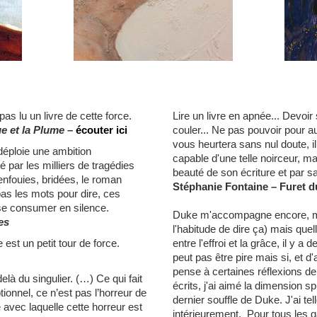
as lu un livre de cette force.
Lire un livre en apnée... Devoir 
e et la Plume
–
écouter ici
couler... Ne pas pouvoir pour au
vous heurtera sans nul doute, i
éploie une ambition
capable d'une telle noirceur, mai
é par les milliers de tragédies
beauté de son écriture et par sa 
enfouies, bridées, le roman
Stéphanie Fontaine
– Furet d
pas les mots pour dire, ces
e consumer en silence.
Duke m'accompagne encore, mon
es
l'habitude de dire ça) mais quell
 est un petit tour de force.
entre l'effroi et la grâce, il y 
peut pas être pire mais si, et d
pense à certaines réflexions de
elà du singulier. (…) Ce qui fait
écrits, j'ai aimé la dimension sp
ionnel, ce n’est pas l’horreur de
dernier souffle de Duke. J'ai tel
e avec laquelle cette horreur est
intérieurement. Pour tous les ga