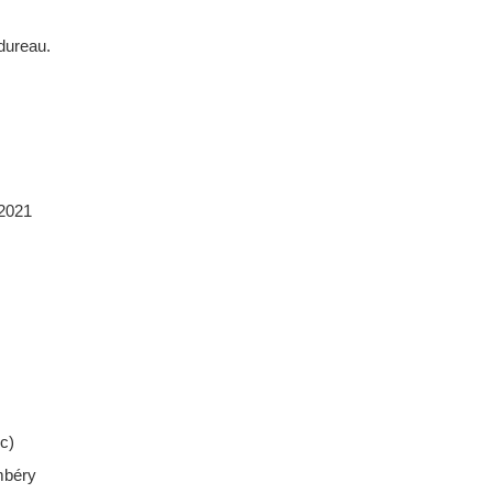
udureau.
 2021
c)
mbéry