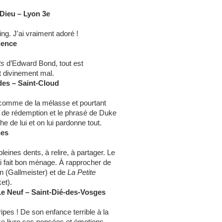
-Dieu – Lyon 3e
ng. J'ai vraiment adoré !
lence
ts
d’Edward Bond, tout est
it divinement mal.
des – Saint-Cloud
s comme de la mélasse et pourtant
r de rédemption et le phrasé de Duke
e de lui et on lui pardonne tout.
nes
eines dents, à relire, à partager. Le
si fait bon ménage. À rapprocher de
 (Gallmeister) et de
La Petite
et).
 Le Neuf – Saint-Dié-des-Vosges
pes ! De son enfance terrible à la
ke livre ses pensées et émotions