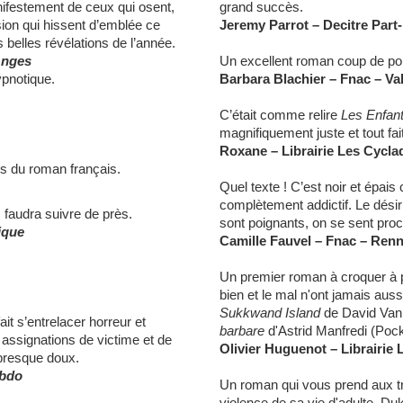
ifestement de ceux qui osent,
grand succès.
on qui hissent d’emblée ce
Jeremy Parrot – Decitre Part
 belles révélations de l’année.
Anges
Un excellent roman coup de poi
ypnotique.
Barbara Blachier – Fnac – Va
C’était comme relire
Les Enfan
magnifiquement juste et tout fa
Roxane – Librairie Les Cycla
rs du roman français.
Quel texte ! C’est noir et épai
complètement addictif. Le dési
 faudra suivre de près.
sont poignants, on se sent proch
ique
Camille Fauvel – Fnac – Ren
Un premier roman à croquer à pl
bien et le mal n'ont jamais aus
Sukkwand Island
de David Vann
ait s’entrelacer horreur et
barbare
d'Astrid Manfredi (Pock
assignations de victime et de
Olivier Huguenot – Librairie
presque doux.
ebdo
Un roman qui vous prend aux tri
violence de sa vie d'adulte, Du