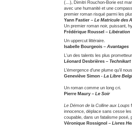
(…), Dimitri Rouchon-Borie est man
avec une humanité et une compassi
premier roman risqué parmi les plus
Yann Fastier
–
Le Matricule des 
Un premier roman noir, puissant, h
Frédérique Roussel –
Libération
Un uppercut littéraire.
Isabelle Bourgeois
–
Avantages
L'un des talents les plus prometteu
Léonard Desbrières –
Technikart
L’émergence d’une plume qu’il nous
Geneviève Simon -
La Libre Belg
Un roman comme un long cri.
Pierre Maury –
Le Soir
Le Démon de la Colline aux Loups
f
innocence, déplace sans cesse les 
coupable, dans un fatalisme posé, 
Véronique Rossignol –
Livres H