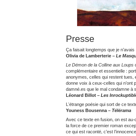
Presse
Ça faisait longtemps que je n’avais p
Olivia de Lamberterie –
Le Masqu
Le Démon de la Colline aux Loups
d
complémentaire et essentielle : port
anonymes, celles qui restent tues, 
donne voix à ceux-celles qui n’ont 
damné.es que le mal condamne à s
Léonard Billot –
Les Inrockuptibl
L'étrange poésie qui sort de ce texte
Youness Bousenna
–
Télérama
Avec ce texte en fusion, on est au-d
la force de ce premier roman except
ce qui est raconté, c’est l’innocenc