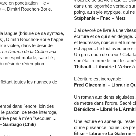
are en ponctuation – le «
dans une logorrhée verbale su
 –, Dimitri Rouchon-Borie,
poing, au style atypique, qui ne 
.
Stéphanie – Fnac – Metz
J'ai dévoré ce livre à une vites
la langue (brisure de sa syntaxe,
écriture et ce qui s'en dégage. 
ns), Dimitri Rouchon-Borie happe
et tendresse, noirceur et lumièr
ce violée, dans le désir de
échapper... Le tout avec une si
u.
Le Démon de la Colline aux
Un gros coup de cœur ! Cela fai
 un esprit malade, sacrifié ;
sociétal comme le font les amér
du désir de rédemption.
Thibault – Librairie L'Arbre à
L'écriture est incroyable !
reflétant toutes les nuances de
Fred Giacomini – Librairie Q
Un roman aux dents aiguisées, 
de mettre dans l’ordre. Sacré cl
 trempé dans l'encre, loin des
Bénédicte – Librairie L’Armit
 le pardon, ce texte interroge,
'arrive pas à m'en "secouer"…
Une lecture en apnée qui reste
– Santiago (Chili)
d’une puissance inouïe : ce pr
Élise – Librairie La Galerne 