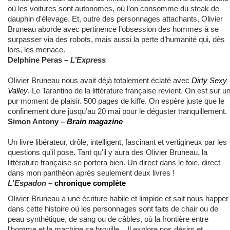
où les voitures sont autonomes, où l’on consomme du steak de
dauphin d’élevage. Et, outre des personnages attachants, Olivier
Bruneau aborde avec pertinence l’obsession des hommes à se
surpasser via des robots, mais aussi la perte d’humanité qui, dès
lors, les menace.
Delphine Peras –
L’Express
Olivier Bruneau nous avait déjà totalement éclaté avec
Dirty Sexy
Valley
. Le Tarantino de la littérature française revient.
On est sur u
pur moment de plaisir. 500 pages de kiffe. On espère juste que le
confinement dure jusqu’au 20 mai pour le déguster tranquillement.
Simon Antony –
Brain magazine
Un livre libérateur, drôle, intelligent, fascinant et vertigineux par les
questions qu'il pose. Tant qu'il y aura des Olivier Bruneau, la
littérature française se portera bien. Un direct dans le foie, direct
dans mon panthéon après seulement deux livres !
L'Espadon
–
chronique complète
Olivier Bruneau a une écriture habile et limpide et sait nous happer
dans cette histoire où les personnages sont faits de chair ou de
peau synthétique, de sang ou de câbles, où la frontière entre
l'homme et la machine se brouille... Il explore nos désirs et