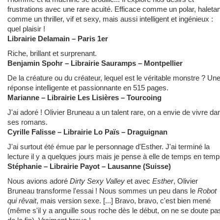
frustrations avec une rare acuité. Efficace comme un polar, haletan
comme un thriller, vif et sexy, mais aussi intelligent et ingénieux :
quel plaisir !
Librairie Delamain – Paris 1er
Riche, brillant et surprenant.
Benjamin Spohr – Librairie Sauramps – Montpellier
De la créature ou du créateur, lequel est le véritable monstre ? Un
réponse intelligente et passionnante en 515 pages.
Marianne – Librairie Les Lisières – Tourcoing
J'ai adoré ! Olivier Bruneau a un talent rare, on a envie de vivre da
ses romans.
Cyrille Falisse – Librairie Lo Païs – Draguignan
J'ai surtout été émue par le personnage d'Esther. J'ai terminé la
lecture il y a quelques jours mais je pense à elle de temps en temp
Stéphanie – Librairie Payot – Lausanne (Suisse)
Nous avions adoré
Dirty Sexy Valley
et avec
Esther
, Olivier
Bruneau transforme l'essai ! Nous sommes un peu dans le
Robot
qui rêvait
, mais version sexe. [...] Bravo, bravo, c'est bien mené
(même s'il y a anguille sous roche dès le début, on ne se doute pa