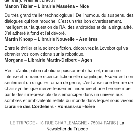
de la fin). Vraiment bravo !
Manon Tézier – Librairie Masséna – Nice
Du très grand thriller technologique ! De l'humour, du suspens, des
dialogues qui font mouche. C'est un très bon divertissement,
intelligent sur la question de l'IA, des androïdes et de la singularité.
J'ai adhéré à fond et l'ai dévoré.
Martin Knosp – Librairie Nouvelle – Asnières
Entre le thriller et la science-fiction, découvrez la Lovebot qui va
ébranler vos convictions sur la robotique.
Morgane – Librairie Martin-Delbert – Agen
Récit d'anticipation robotique puissament charnel, roman noir
intense et romance science fictionnelle magnifique,
Esther
est non
seulement un singulier roman de genre, c'est aussi une femme de
chair synthétique merveilleusement incarnée et une héroïne mue
par le désir irrépressible de s'émanciper dans un univers aux
sombres et ambivalents reflets du monde dans lequel nous vivons 
Librairie des Cordeliers - Romans-sur-Isère
LE TRIPODE - 16 RUE CHARLEMAGNE - 75004 PARIS |
La
Newsletter du Tripode