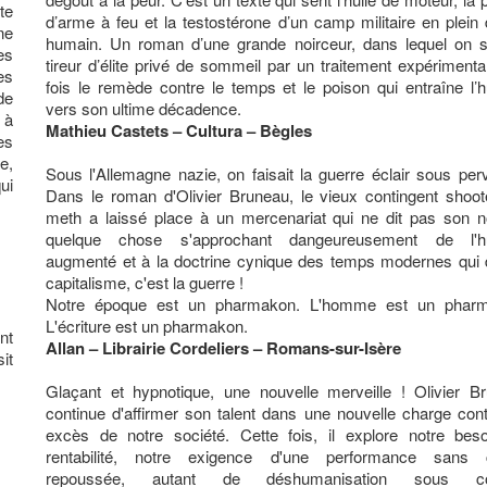
te
d’arme à feu et la testostérone d’un camp militaire en plein 
ne
humain. Un roman d’une grande noirceur, dans lequel on s
es
tireur d’élite privé de sommeil par un traitement expérimental
es
fois le remède contre le temps et le poison qui entraîne l’
de
vers son ultime décadence.
 à
Mathieu Castets – Cultura – Bègles
es
e,
Sous l'Allemagne nazie, on faisait la guerre éclair sous pervi
ui
Dans le roman d'Olivier Bruneau, le vieux contingent shoot
meth a laissé place à un mercenariat qui ne dit pas son 
quelque chose s'approchant dangeureusement de l'h
augmenté et à la doctrine cynique des temps modernes qui di
capitalisme, c'est la guerre !
Notre époque est un pharmakon. L'homme est un pharm
L'écriture est un pharmakon.
nt
Allan – Librairie Cordeliers – Romans-sur-Isère
it
Glaçant et hypnotique, une nouvelle merveille ! Olivier B
continue d'affirmer son talent dans une nouvelle charge cont
excès de notre société. Cette fois, il explore notre bes
rentabilité, notre exigence d'une performance sans 
repoussée, autant de déshumanisation sous co