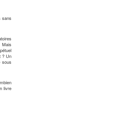
s sans
toires
. Mais
pétuel
t ? Un
e sous
Combien
n livre