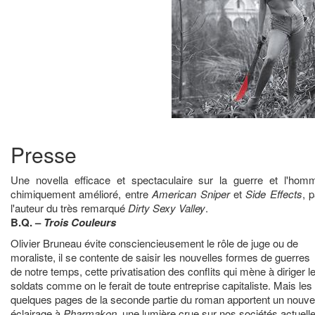
Presse
Une novella efficace et spectaculaire sur la guerre et l'hom
chimiquement amélioré, entre
American Sniper
et
Side Effects
, p
l'auteur du très remarqué
Dirty Sexy Valley
.
B.Q. –
Trois Couleurs
Olivier Bruneau évite consciencieusement le rôle de juge ou de
moraliste, il se contente de saisir les nouvelles formes de guerres
de notre temps, cette privatisation des conflits qui mène à diriger l
soldats comme on le ferait de toute entreprise capitaliste. Mais les
quelques pages de la seconde partie du roman apportent un nouve
éclairage à
Pharmakon
, une lumière crue sur nos sociétés actuell