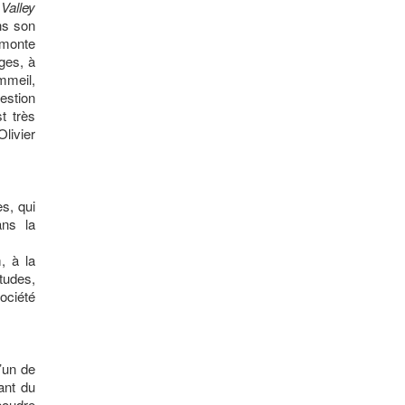
Valley
ns son
i monte
ges, à
mmeil,
estion
t très
livier
es, qui
ans la
, à la
tudes,
ociété
’un de
ant du
 poudre