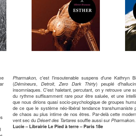
me
Pharmakon,
c'est l'insoutenable suspens d'une Kathryn B
ar
(
Démineurs
,
Detroit
,
Zero Dark Thirty
) peuplé d'hallucin
insomniaques. C'est haletant, percutant, on y retrouve une s
du rythme suffisamment rare pour être saluée, et une intell
que nous dirions quasi socio-psychologique de groupes huma
de ce que le système néo-libéral tendance transhumaniste p
de chaos au plus intime de nos êtres. Par-delà cette moderni
es
vent sec du
Désert des Tartares
souffle aussi sur
Pharmakon
.
Lucie – Librairie Le Pied à terre – Paris 18e
l
es