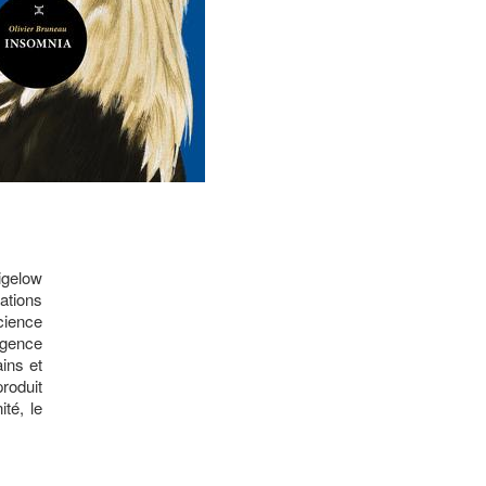
igelow
ations
cience
igence
ins et
roduit
té, le