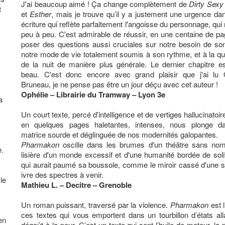
J'ai beaucoup aimé ! Ça change complètement de
Dirty Sexy 
t
et
Esther
, mais je trouve qu’il y a justement une urgence da
écriture qui reflète parfaitement l'angoisse du personnage, qu
peu à peu. C'est admirable de réussir, en une centaine de pa
poser des questions aussi cruciales sur notre besoin de so
c
notre mode de vie totalement soumis à son rythme, et à la qu
de la nuit de manière plus générale. Le dernier chapitre es
beau. C'est donc encore avec grand plaisir que j'ai lu O
Bruneau, je ne pense pas être un jour déçu avec cet auteur !
Ophélie – Librairie du Tramway – Lyon 3e
a
Un court texte, percé d'intelligence et de vertiges hallucinatoir
en quelques pages haletantes, intenses, nous plonge d
matrice sourde et déglinguée de nos modernités galopantes.
Pharmakon
oscille dans les brumes d'un théâtre sans nom
e.
lisière d'un monde excessif et d'une humanité bordée de soli
qui aurait paumé sa boussole, comme le miroir cassé d'une s
ivre des spectres à venir.
le
Mathieu L. – Decitre – Grenoble
Un roman puissant, traversé par la violence.
Pharmakon
est l
ces textes qui vous emportent dans un tourbillon d’états all
en
dégoût à la peur. C’est un texte qui sent l’huile de moteur, la