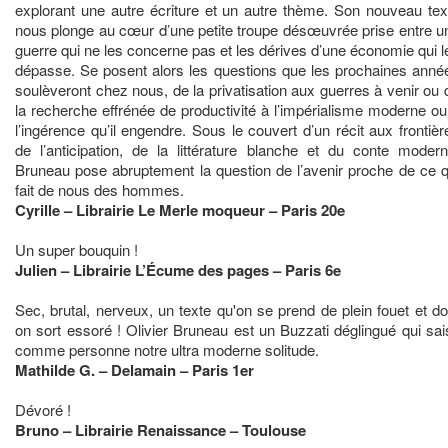
explorant une autre écriture et un autre thème. Son nouveau tex
nous plonge au cœur d’une petite troupe désœuvrée prise entre u
guerre qui ne les concerne pas et les dérives d’une économie qui l
dépasse. Se posent alors les questions que les prochaines anné
soulèveront chez nous, de la privatisation aux guerres à venir ou 
la recherche effrénée de productivité à l’impérialisme moderne ou
l’ingérence qu’il engendre. Sous le couvert d’un récit aux frontièr
de l’anticipation, de la littérature blanche et du conte modern
Bruneau pose abruptement la question de l’avenir proche de ce q
fait de nous des hommes.
Cyrille – Librairie Le Merle moqueur – Paris 20e
Un super bouquin !
Julien – Librairie L’Écume des pages – Paris 6e
Sec, brutal, nerveux, un texte qu'on se prend de plein fouet et do
on sort essoré ! Olivier Bruneau est un Buzzati déglingué qui sais
comme personne notre ultra moderne solitude.
Mathilde G. – Delamain – Paris 1er
Dévoré !
Bruno – Librairie Renaissance – Toulouse