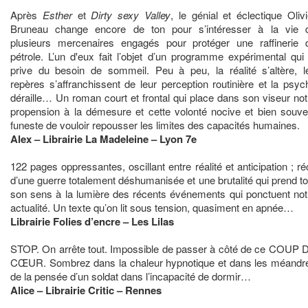
Après
Esther
et
Dirty sexy Valley
, le génial et éclectique Olivi
Bruneau change encore de ton pour s’intéresser à la vie 
plusieurs mercenaires engagés pour protéger une raffinerie 
pétrole. L’un d'eux fait l’objet d’un programme expérimental qui 
prive du besoin de sommeil. Peu à peu, la réalité s’altère, l
repères s’affranchissent de leur perception routinière et la psyc
déraille… Un roman court et frontal qui place dans son viseur not
propension à la démesure et cette volonté nocive et bien souve
funeste de vouloir repousser les limites des capacités humaines.
Alex – Librairie La Madeleine – Lyon 7e
122 pages oppressantes, oscillant entre réalité et anticipation ; réc
d’une guerre totalement déshumanisée et une brutalité qui prend to
son sens à la lumière des récents événements qui ponctuent not
actualité. Un texte qu’on lit sous tension,
quasiment en apnée…
Librairie Folies d’encre – Les Lilas
STOP. On arrête tout. Impossible de passer à côté de ce COUP 
CŒUR. Sombrez dans la chaleur hypnotique et dans les méandr
de la pensée d’un soldat dans l’incapacité de dormir…
Alice – Librairie Critic – Rennes