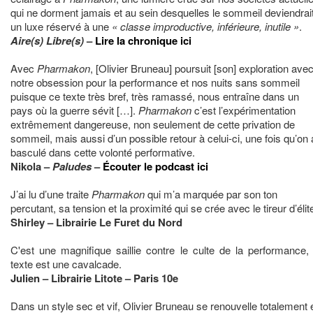
qui ne dorment jamais et au sein desquelles le sommeil deviendrai
un luxe réservé à une
« classe improductive, inférieure, inutile »
.
Aire(s) Libre(s)
–
Lire la chronique ici
Avec
Pharmakon
, [Olivier Bruneau] poursuit [son] exploration ave
notre obsession pour la performance et nos nuits sans sommeil
puisque ce texte très bref, très ramassé, nous entraîne dans un
pays où la guerre sévit […].
Pharmakon
c’est l’expérimentation
extrêmement dangereuse, non seulement de cette privation de
sommeil, mais aussi d’un possible retour à celui-ci, une fois qu’on 
basculé dans cette volonté performative.
Nikola –
Paludes
–
Écouter le podcast ici
J’ai lu d’une traite
Pharmakon
qui m’a marquée par son ton
percutant, sa tension et la proximité qui se crée avec le tireur d’élit
Shirley – Librairie Le Furet du Nord
C'est une magnifique saillie contre le culte de la performance, 
texte est une cavalcade.
Julien – Librairie Litote – Paris 10e
Dans un style sec et vif, Olivier Bruneau se renouvelle totalement 