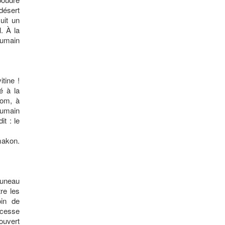
désert
uit un
. À la
humain
tine !
é à la
nom, à
umain
t : le
akon.
runeau
re les
oin de
cesse
uvert