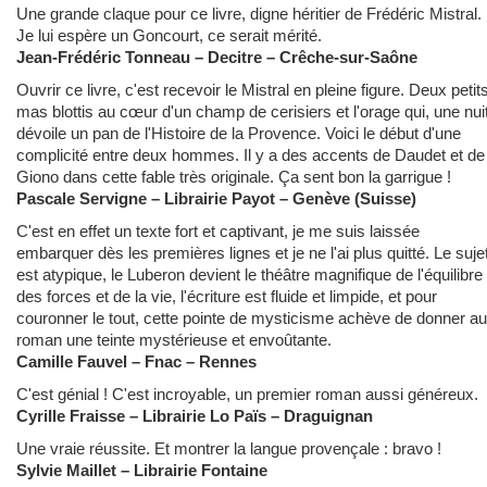
Une grande claque pour ce livre, digne héritier de Frédéric Mistral.
Je lui espère un Goncourt, ce serait mérité.
Jean-Frédéric Tonneau – Decitre – Crêche-sur-Saône
Ouvrir ce livre, c'est recevoir le Mistral en pleine figure. Deux petit
mas blottis au cœur d'un champ de cerisiers et l'orage qui, une nuit
dévoile un pan de l'Histoire de la Provence. Voici le début d'une
complicité entre deux hommes. Il y a des accents de Daudet et de
Giono dans cette fable très originale. Ça sent bon la garrigue !
Pascale Servigne – Librairie Payot – Genève (Suisse)
C'est en effet un texte fort et captivant, je me suis laissée
embarquer dès les premières lignes et je ne l'ai plus quitté. Le suje
est atypique, le Luberon devient le théâtre magnifique de l'équilibre
des forces et de la vie, l'écriture est fluide et limpide, et pour
couronner le tout, cette pointe de mysticisme achève de donner au
roman une teinte mystérieuse et envoûtante.
Camille Fauvel – Fnac – Rennes
C'est génial ! C'est incroyable, un premier roman aussi généreux.
Cyrille Fraisse – Librairie Lo Païs – Draguignan
Une vraie réussite. Et montrer la langue provençale : bravo !
Sylvie Maillet – Librairie Fontaine