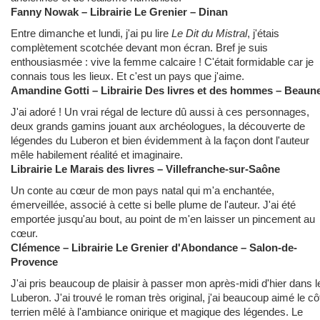
Fanny Nowak – Librairie Le Grenier – Dinan
Entre dimanche et lundi, j'ai pu lire
Le Dit du Mistral
, j'étais
complètement scotchée devant mon écran. Bref je suis
enthousiasmée : vive la femme calcaire ! C'était formidable car je
connais tous les lieux. Et c'est un pays que j'aime.
Amandine Gotti – Librairie Des livres et des hommes – Beaun
J'ai adoré ! Un vrai régal de lecture dû aussi à ces personnages,
deux grands gamins jouant aux archéologues, la découverte de
légendes du Luberon et bien évidemment à la façon dont l'auteur
mêle habilement réalité et imaginaire.
Librairie Le Marais des livres – Villefranche-sur-Saône
Un conte au cœur de mon pays natal qui m'a enchantée,
émerveillée, associé à cette si belle plume de l'auteur. J'ai été
emportée jusqu'au bout, au point de m'en laisser un pincement au
cœur.
Clémence – Librairie Le Grenier d'Abondance – Salon-de-
Provence
J'ai pris beaucoup de plaisir à passer mon après-midi d'hier dans l
Luberon. J'ai trouvé le roman très original, j'ai beaucoup aimé le cô
terrien mêlé à l'ambiance onirique et magique des légendes. Le