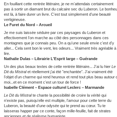
En fouillant cette rentrée littéraire, je ne m'attendais certainement
pas à sortir un diamant brut du calcaire sec du Luberon. Le bonheu
est là, à faire durer un livre. C'est tout simplement d'une beauté
vertigineuse.
Le Furet du Nord – Arcueil
Je me suis laissée séduire par ces paysages du Luberon et
effectivement l'on marche au côté des personnages dans ces
montagnes que je connais peu. On a qu'une seule envie c'est d'y
aller... Cela sent bon le vent, les odeurs... Vraiment très agréable à
lire.
Nathalie Dulas – Librairie L'Esprit large – Guérande
Un des plus beaux textes de cette rentrée littéraire... J'ai lu hier
Le
Dit du Mistral
et réellement j'ai été "enchantée". J'ai vraiment été
l'objet d'un charme qui rend heureux et rend tout plus beau autour 
moi...et en ce moment c'est un tour de force !
Isabelle Clément – Espace culturel Leclerc – Marmande
Le Dit du Mistral
te chante la possibilité de croire la vérité qui
n'existe pas, puisqu'elle est multiple, l'amour pour cette terre du
Luberon, la beauté d'une odysée qui te prend au cœur. Tu te
laisseras happer par ce conte, façon mille-feuille, fait de strates
anciennes et de réalisme humaniste.