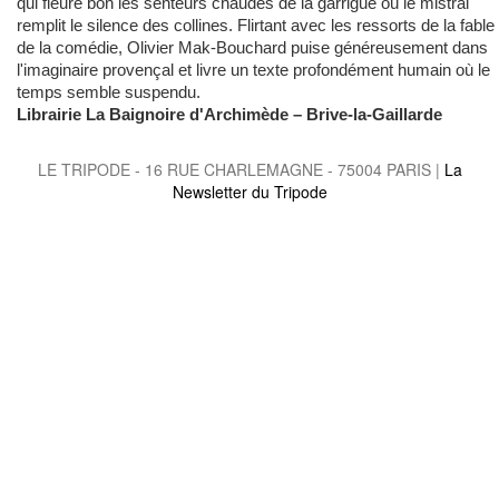
qui fleure bon les senteurs chaudes de la garrigue où le mistral
remplit le silence des collines. Flirtant avec les ressorts de la fable 
de la comédie, Olivier Mak-Bouchard puise généreusement dans
l'imaginaire provençal et livre un texte profondément humain où le
temps semble suspendu.
Librairie La Baignoire d'Archimède – Brive-la-Gaillarde
LE TRIPODE - 16 RUE CHARLEMAGNE - 75004 PARIS |
La
Newsletter du Tripode