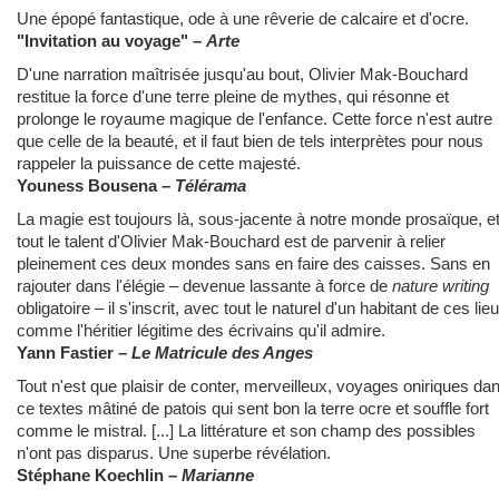
Une épopé fantastique, ode à une rêverie de calcaire et d'ocre.
"Invitation au voyage" –
Arte
D'une narration maîtrisée jusqu'au bout, Olivier Mak-Bouchard
restitue la force d'une terre pleine de mythes, qui résonne et
prolonge le royaume magique de l'enfance. Cette force n'est autre
que celle de la beauté, et il faut bien de tels interprètes pour nous
rappeler la puissance de cette majesté.
Youness Bousena –
Télérama
La magie est toujours là, sous-jacente à notre monde prosaïque, e
tout le talent d'Olivier Mak-Bouchard est de parvenir à relier
pleinement ces deux mondes sans en faire des caisses. Sans en
rajouter dans l'élégie – devenue lassante à force de
nature writing
obligatoire – il s'inscrit, avec tout le naturel d'un habitant de ces lie
comme l'héritier légitime des écrivains qu'il admire.
Yann Fastier –
Le Matricule des Anges
Tout n'est que plaisir de conter, merveilleux, voyages oniriques da
ce textes mâtiné de patois qui sent bon la terre ocre et souffle fort
comme le mistral. [...] La littérature et son champ des possibles
n'ont pas disparus. Une superbe révélation.
Stéphane Koechlin –
Marianne