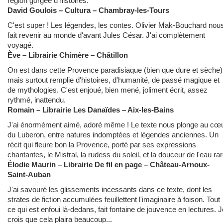
région gorgée d'histoires.
David Goulois – Cultura – Chambray-les-Tours
C'est super ! Les légendes, les contes. Olivier Mak-Bouchard nou
fait revenir au monde d'avant Jules César. J'ai complètement
voyagé.
Ève – Librairie Chimère – Châtillon
On est dans cette Provence paradisiaque (bien que dure et sèche)
mais surtout remplie d'histoires, d'humanité, de passé magique et
de mythologies. C'est enjoué, bien mené, joliment écrit, assez
rythmé, inattendu.
Romain – Librairie Les Danaïdes – Aix-les-Bains
J'ai énormément aimé, adoré même ! Le texte nous plonge au cœ
du Luberon, entre natures indomptées et légendes anciennes. Un
récit qui fleure bon la Provence, porté par ses expressions
chantantes, le Mistral, la rudess du soleil, et la douceur de l'eau rar
Élodie Maurin – Librairie De fil en page – Château-Arnoux-
Saint-Auban
J'ai savouré les glissements incessants dans ce texte, dont les
strates de fiction accumulées feuillettent l'imaginaire à foison. Tout
ce qui est enfoui là-dedans, fait fontaine de jouvence en lectures. J
crois que cela plaira beaucoup...