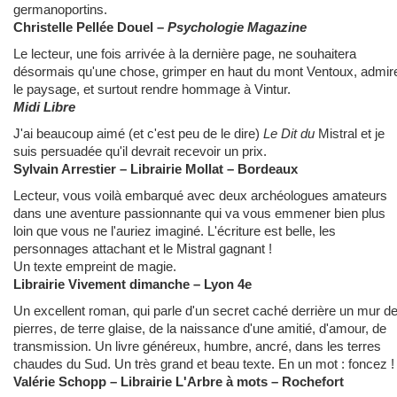
germanoportins.
Christelle Pellée Douel –
Psychologie Magazine
Le lecteur, une fois arrivée à la dernière page, ne souhaitera
désormais qu'une chose, grimper en haut du mont Ventoux, admir
le paysage, et surtout rendre hommage à Vintur.
Midi Libre
J'ai beaucoup aimé (et c'est peu de le dire)
Le Dit du
Mistral et je
suis persuadée qu'il devrait recevoir un prix.
Sylvain Arrestier – Librairie Mollat – Bordeaux
Lecteur, vous voilà embarqué avec deux archéologues amateurs
dans une aventure passionnante qui va vous emmener bien plus
loin que vous ne l'auriez imaginé. L'écriture est belle, les
personnages attachant et le Mistral gagnant !
Un texte empreint de magie.
Librairie Vivement dimanche – Lyon 4e
Un excellent roman, qui parle d'un secret caché derrière un mur d
pierres, de terre glaise, de la naissance d'une amitié, d'amour, de
transmission. Un livre généreux, humbre, ancré, dans les terres
chaudes du Sud. Un très grand et beau texte. En un mot : foncez !
Valérie Schopp – Librairie L'Arbre à mots – Rochefort