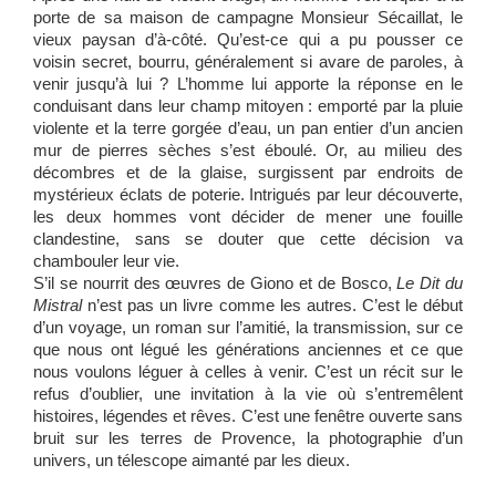
porte de sa maison de campagne Monsieur Sécaillat, le
vieux paysan d’à-côté. Qu’est-ce qui a pu pousser ce
voisin secret, bourru, généralement si avare de paroles, à
venir jusqu’à lui ? L’homme lui apporte la réponse en le
conduisant dans leur champ mitoyen : emporté par la pluie
violente et la terre gorgée d’eau, un pan entier d’un ancien
mur de pierres sèches s’est éboulé. Or, au milieu des
décombres et de la glaise, surgissent par endroits de
mystérieux éclats de poterie. Intrigués par leur découverte,
les deux hommes vont décider de mener une fouille
clandestine, sans se douter que cette décision va
chambouler leur vie.
S’il se nourrit des œuvres de Giono et de Bosco,
Le Dit du
Mistral
n’est pas un livre comme les autres. C’est le début
d’un voyage, un roman sur l’amitié, la transmission, sur ce
que nous ont légué les générations anciennes et ce que
nous voulons léguer à celles à venir. C’est un récit sur le
refus d’oublier, une invitation à la vie où s’entremêlent
histoires, légendes et rêves. C’est une fenêtre ouverte sans
bruit sur les terres de Provence, la photographie d’un
univers, un télescope aimanté par les dieux.