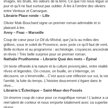
images, les bruits, les odeurs de la terre. Ce que l'on nous lègue u
jour et qu'il ne faut surtout pas oublier. À lire à l'ombre des oliviers
entre Ventoux et Camargue.
Librairie Place ronde – Lille
Olivier Mak-Bouchard signe un premier roman admirable et si
plaisant à lire.
Anny – Fnac – Marseille
Coup de cœur pour
Le Dit du Mistral
, que j'ai lu au milieu des
grillons, sous le soleil de Provence, avec juste ce qu'il faut de vent.
Belle écriture et au programme : archéologie, croyances ancestral
et rêves ! Très belle surprise pour un premier roman.
Nathalie Prudhomme – Librairie Quai des mots – Épinal
Un texte offrande à la nature et la culture provençales, entre réalité
rêves et légendes. On creuse, on fouille, on s'interroge, on
découvre, on s'émerveille... C'est aussi une réflexion sur soi, la vie
l'amitié, la fuite du temps. L'histoire doucement s'égare dans le
rêve...
Librairie L'Éclectique – Saint-Maur-des-Fossés
Un énorme coup de cœur pour ce magnifique roman ! L'auteur a u
réel talent de conteur et nous emporte totalement avec sa superbe
plume.