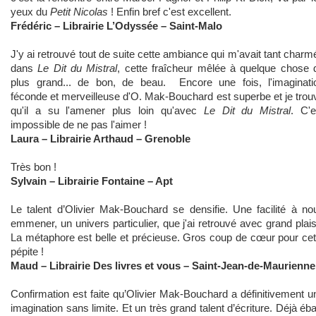
yeux du
Petit Nicolas
! Enfin bref c'est excellent.
Frédéric – Librairie L’Odyssée – Saint-Malo
J'y ai retrouvé tout de suite cette ambiance qui m'avait tant charm
dans
Le Dit du Mistral
, cette fraîcheur mêlée à quelque chose 
plus grand... de bon, de beau.
Encore une fois, l'imaginati
féconde et merveilleuse d'O. Mak-Bouchard est superbe et je trou
qu'il a su l'amener plus loin qu'avec
Le Dit du Mistral
. C'e
impossible de ne pas l'aimer !
Laura – Librairie Arthaud – Grenoble
Très bon !
Sylvain – Librairie Fontaine – Apt
Le talent d’Olivier Mak-Bouchard se densifie. Une facilité à no
emmener, un univers particulier, que j'ai retrouvé avec grand plaisi
La métaphore est belle et précieuse. Gros coup de cœur pour cet
pépite !
Maud – Librairie Des livres et vous – Saint-Jean-de-Maurienne
Confirmation est faite qu’Olivier Mak-Bouchard a définitivement u
imagination sans limite. Et un très grand talent d’écriture. Déjà éba