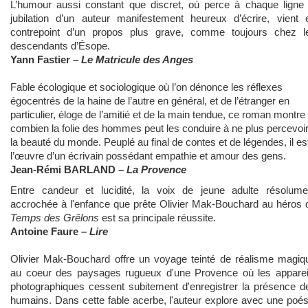
L’humour aussi constant que discret, où perce à chaque ligne 
jubilation d’un auteur manifestement heureux d’écrire, vient 
contrepoint d’un propos plus grave, comme toujours chez l
descendants d’Ésope.
Yann Fastier –
Le Matricule des Anges
Fable écologique et sociologique où l’on dénonce les réflexes
égocentrés de la haine de l’autre en général, et de l’étranger en
particulier, éloge de l’amitié et de la main tendue, ce roman montre
combien la folie des hommes peut les conduire à ne plus percevoi
la beauté du monde. Peuplé au final de contes et de légendes, il es
l’œuvre d’un écrivain possédant empathie et amour des gens.
Jean-Rémi BARLAND –
La Provence
Entre candeur et lucidité, la voix de jeune adulte résolume
accrochée à l'enfance que prête Olivier Mak-Bouchard au héros 
Temps des Grêlons
est sa principale réussite.
Antoine Faure –
Lire
Olivier Mak-Bouchard offre un voyage teinté de réalisme magiq
au coeur des paysages rugueux d'une Provence où les apparei
photographiques cessent subitement d'enregistrer la présence d
humains. Dans cette fable acerbe, l'auteur explore avec une poés