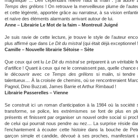
magnifique ... Défi cependant relevé haut la main : j'ai adoré
Temps des grêlons
! On retrouve la merveilleuse plume de l'auteu
et cette légèreté, apportée grâce au narrateur, à sa vision enfanti
et naïve des éléments alarmants arrivant autour de lui.
Anne
– Librairie Le Mot de la faim – Montreuil Juigné
Je suis ravie de cette lecture, je trouve le style de l'auteur enco
plus affirmé que dans
Le Dit du mistral
(qui était déjà exceptionnel !
Camille
– Nouvelle librairie Sétoise – Sète
Que ceux qui ont lu
Le Dit du mistral
se préparent à un véritable f
d’artifice ! Quant à ceux qui ne le connaissent pas, quelle chance 
le découvrir avec ce
Temps des grêlons
si malin, si tendre 
talentueux… À la croisée de chemins, où se rencontreraient Marc
Pagnol, Dino Buzzati, James Barrie et Arthur Rimbaud !
Librairie Passerelles – Vienne
Se construit ici un roman d’anticipation à la 1984 où la société 
transforme, se police, les extrémismes se font de plus en pl
présents et finissent par organiser un nouvel ordre social si proc
de celui qui pourrait nous pendre au nez… La surprise réside da
l’enchantement à écouter cette histoire dans la bouche de Pete
garçon simple et candide, dévoué à ses proches, manifestant 