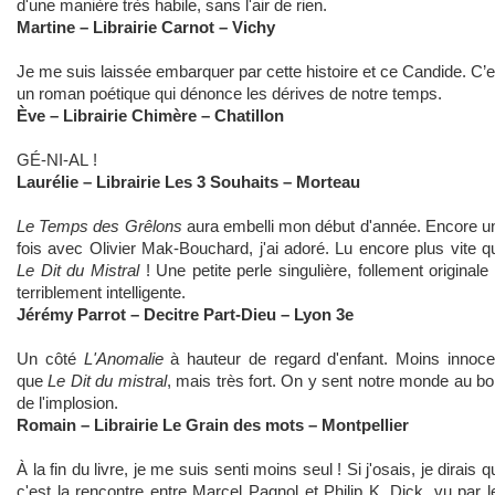
d'une manière très habile, sans l'air de rien.
Martine – Librairie Carnot – Vichy
Je me suis laissée embarquer par cette histoire et ce Candide. C’e
un roman poétique qui dénonce les dérives de notre temps.
Ève – Librairie Chimère – Chatillon
GÉ-NI-AL !
Laurélie – Librairie Les 3 Souhaits – Morteau
Le Temps des Grêlons
aura embelli mon début d'année. Encore u
fois avec Olivier Mak-Bouchard, j'ai adoré.
Lu encore plus vite q
Le Dit du Mistral
! Une petite perle singulière, follement originale 
terriblement intelligente.
Jérémy Parrot – Decitre Part-Dieu – Lyon 3e
Un côté
L'Anomalie
à hauteur de regard d'enfant. Moins innoce
que
Le Dit du mistral
, mais très fort. On y sent notre monde au bo
de l'implosion.
Romain – Librairie Le Grain des mots – Montpellier
À la fin du livre, je me suis senti moins seul ! Si j'osais, je dirais q
c'est la rencontre entre Marcel Pagnol et Philip K. Dick, vu par l