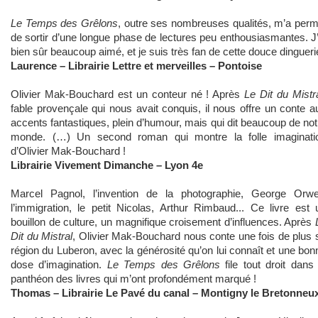
Le Temps des Grêlons
, outre ses nombreuses qualités, m’a perm
de sortir d’une longue phase de lectures peu enthousiasmantes. J’
bien sûr beaucoup aimé, et je suis très fan de cette douce dingueri
Laurence – Librairie Lettre et merveilles – Pontoise
Olivier Mak-Bouchard est un conteur né ! Après
Le Dit du Mistr
fable provençale qui nous avait conquis, il nous offre un conte a
accents fantastiques, plein d’humour, mais qui dit beaucoup de not
monde. (…) Un second roman qui montre la folle imaginati
d’Olivier Mak-Bouchard !
Librairie Vivement Dimanche – Lyon 4e
Marcel Pagnol, l’invention de la photographie, George Orwel
l’immigration, le petit Nicolas, Arthur Rimbaud... Ce livre est 
bouillon de culture, un magnifique croisement d’influences. Après
Dit du Mistral
, Olivier Mak-Bouchard nous conte une fois de plus 
région du Luberon, avec la générosité qu’on lui connaît et une bon
dose d’imagination.
Le Temps des Grêlons
file tout droit dans 
panthéon des livres qui m’ont profondément marqué !
Thomas – Librairie Le Pavé du canal – Montigny le Bretonneu