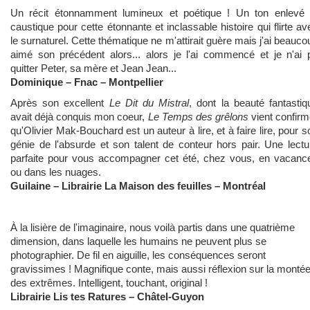
Un récit étonnamment lumineux et poétique ! Un ton enlevé 
caustique pour cette étonnante et inclassable histoire qui flirte av
le surnaturel. Cette thématique ne m'attirait guère mais j'ai beauco
aimé son précédent alors... alors je l'ai commencé et je n'ai 
quitter Peter, sa mère et Jean Jean...
Dominique – Fnac – Montpellier
Après son excellent
Le Dit du Mistral
, dont la beauté fantastiq
avait déjà conquis mon coeur,
Le Temps des grêlons
vient confirm
qu'Olivier Mak-Bouchard est un auteur à lire, et à faire lire, pour s
génie de l'absurde et son talent de conteur hors pair.
Une lectu
parfaite pour vous accompagner cet été, chez vous, en vacanc
ou dans les nuages.
Guilaine – Librairie La Maison des feuilles – Montréal
À la lisière de l'imaginaire, nous voilà partis dans une quatrième
dimension, dans laquelle les humains ne peuvent plus se
photographier. De fil en aiguille, les conséquences seront
gravissimes ! Magnifique conte, mais aussi réflexion sur la monté
des extrêmes. Intelligent, touchant, original !
Librairie Lis tes Ratures – Châtel-Guyon