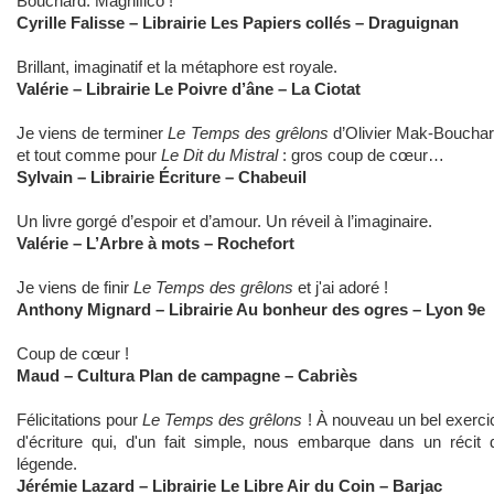
Bouchard. Magnifico !
Cyrille Falisse – Librairie Les Papiers collés – Draguignan
Brillant, imaginatif et la métaphore est royale.
Valérie – Librairie Le Poivre d’âne – La Ciotat
Je viens de terminer
Le Temps des grêlons
d’Olivier Mak-Bouchar
et tout comme pour
Le Dit du Mistral
: gros coup de cœur…
Sylvain – Librairie Écriture – Chabeuil
Un livre gorgé d’espoir et d’amour. Un réveil à l’imaginaire.
Valérie – L’Arbre à mots – Rochefort
Je viens de finir
Le Temps des grêlons
et j'ai adoré !
Anthony Mignard – Librairie Au bonheur des ogres – Lyon 9e
Coup de cœur !
Maud – Cultura Plan de campagne – Cabriès
Félicitations pour
Le Temps des grêlons
! À nouveau un bel exerci
d'écriture qui, d'un fait simple, nous embarque dans un récit 
légende.
Jérémie Lazard – Librairie Le Libre Air du Coin – Barjac