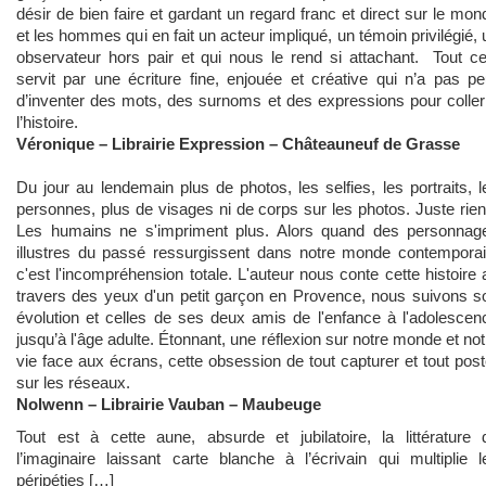
désir de bien faire et gardant un regard franc et direct sur le mon
et les hommes qui en fait un acteur impliqué, un témoin privilégié, 
observateur hors pair et qui nous le rend si attachant. Tout ce
servit par une écriture fine, enjouée et créative qui n’a pas pe
d’inventer des mots, des surnoms et des expressions pour coller
l’histoire.
Véronique – Librairie Expression – Châteauneuf de Grasse
Du jour au lendemain plus de photos, les selfies, les portraits, l
personnes, plus de visages ni de corps sur les photos. Juste rien.
Les humains ne s'impriment plus. Alors quand des personnag
illustres du passé ressurgissent dans notre monde contemporai
c'est l'incompréhension totale. L'auteur nous conte cette histoire 
travers des yeux d'un petit garçon en Provence, nous suivons s
évolution et
celles de ses deux amis de l'enfance à l'adolescen
jusqu’à l'âge adulte. Étonnant, une réflexion sur notre monde et not
vie face aux écrans, cette obsession de tout capturer et tout post
sur les réseaux.
Nolwenn – Librairie Vauban – Maubeuge
Tout est à cette aune, absurde et jubilatoire, la littérature 
l’imaginaire laissant carte blanche à l’écrivain
qui multiplie l
péripéties […]