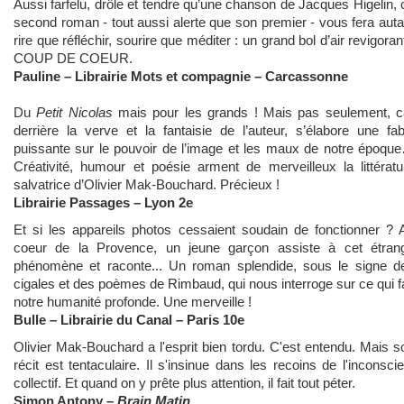
Aussi farfelu, drôle et tendre qu’une chanson de Jacques Higelin, 
second roman - tout aussi alerte que son premier - vous fera auta
rire que réfléchir, sourire que méditer : un grand bol d’air revigorant
COUP DE COEUR.
Pauline – Librairie Mots et compagnie – Carcassonne
Du
Petit Nicolas
mais pour les grands ! Mais pas seulement, c
derrière la verve et la fantaisie de l’auteur, s’élabore une fab
puissante sur le pouvoir de l’image et les maux de notre époqu
Créativité, humour et poésie arment de merveilleux la littératu
salvatrice d’Olivier Mak-Bouchard. Précieux !
Librairie Passages – Lyon 2e
Et si les appareils photos cessaient soudain de fonctionner ? 
coeur de la Provence, un jeune garçon assiste à cet étran
phénomène et raconte... Un roman splendide, sous le signe d
cigales et des poèmes de Rimbaud, qui nous interroge
sur ce qui f
notre humanité profonde. Une merveille !
Bulle – Librairie du Canal – Paris 10e
Olivier Mak-Bouchard a l'esprit bien tordu. C'est entendu. Mais s
récit est tentaculaire. Il s'insinue dans les recoins de l'inconscie
collectif. Et quand on y prête plus attention, il fait tout péter.
Simon Antony –
Brain Matin