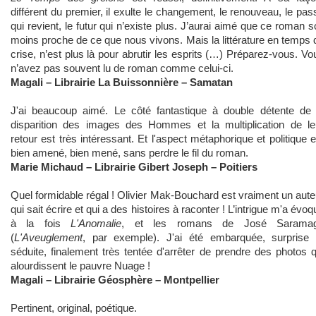
différent du premier, il exulte le changement, le renouveau, le pas
qui revient, le futur qui n’existe plus. J’aurai aimé que ce roman so
moins proche de ce que nous vivons. Mais la littérature en temps 
crise, n’est plus là pour abrutir les esprits (…) Préparez-vous. Vo
n’avez pas souvent lu de roman comme celui-ci.
Magali – Librairie La Buissonnière – Samatan
J'ai beaucoup aimé. Le côté fantastique à double détente de 
disparition des images des Hommes et la multiplication de le
retour est très intéressant. Et l'aspect métaphorique et politique e
bien amené, bien mené, sans perdre le fil du roman.
Marie Michaud – Librairie Gibert Joseph – Poitiers
Quel formidable régal ! Olivier Mak-Bouchard est vraiment un aute
qui sait écrire et qui a des histoires à raconter ! L’intrigue m'a évoq
à la fois
L'Anomalie
, et les romans de José Sarama
(
L'Aveuglement
, par exemple). J'ai été embarquée, surprise 
séduite, finalement très tentée d'arrêter de prendre des
photos q
alourdissent le pauvre Nuage !
Magali – Librairie Géosphère – Montpellier
Pertinent, original, poétique.