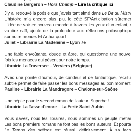
Claudine Bergeron –
Hors Champ
–
Lire la critique ici
J'y ai retrouvé la poésie que j'avais tant aimé dans
Le Dit du Mistr
L'histoire m'a encore plus plu, le côté SF/Anticipation sûremen
L'idée de voir ce nouveau monde à travers les yeux d'un enfant, 
va dire naïf, ajoute de la profondeur aux réflexions philosophiqu
sur notre monde. Et Arthur quoi !
Juliet – Librairie La Madeleine – Lyon 7e
Une fable envoûtante, douce et âpre, qui questionne une nouvel
fois les menaces qui pèsent sur notre temps.
Librairie La Traversée – Verviers (Belgique)
Avec une pointe d'humour, de candeur et de fantastique, l'écritu
subtile permet de faire passer les bons messages au bon moment
Pauline – Librairie La Mandragore – Chalons-sur-Saône
Une pépite pour le second roman de l’auteur. Superbe !
Librairie La Tasse d’encre – La Ferté Saint-Aubin
Vous savez, nous les libraires, nous sommes un peuple méfian
Les bons premiers romans ne font pas les bons auteurs. Et pourta
Le Temps des grêlons
est réussi, définitivement. À sa faço