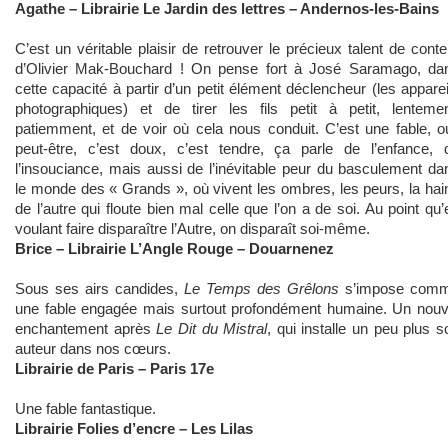
Agathe – Librairie Le Jardin des lettres – Andernos-les-Bains
C’est un véritable plaisir de retrouver le précieux talent de conte
d’Olivier Mak-Bouchard ! On pense fort à José Saramago, da
cette capacité à partir d’un petit élément déclencheur (les apparei
photographiques) et de tirer les fils petit à petit, lentemen
patiemment, et de voir où cela nous conduit. C’est une fable, ou
peut-être, c’est doux, c’est tendre, ça parle de l’enfance, 
l’insouciance, mais aussi de l’inévitable peur du basculement da
le monde des « Grands », où vivent les ombres, les peurs, la hai
de l’autre qui floute bien mal celle que l’on a de soi. Au point qu’
voulant faire disparaître l’Autre, on disparaît soi-même.
Brice – Librairie L’Angle Rouge – Douarnenez
Sous ses airs candides,
Le Temps des Grêlons
s’impose com
une fable engagée mais surtout profondément humaine. Un nouv
enchantement après
Le Dit du Mistral
, qui installe un peu plus s
auteur dans nos cœurs.
Librairie de Paris – Paris 17e
Une fable fantastique.
Librairie Folies d’encre – Les Lilas