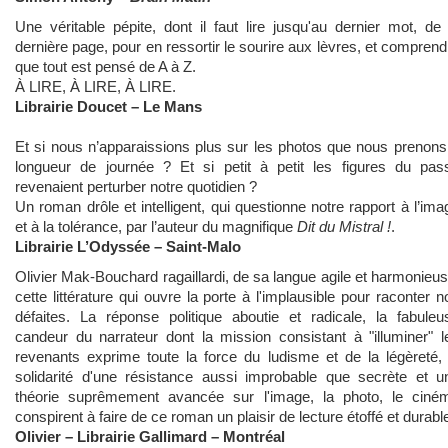
Une véritable pépite, dont il faut lire jusqu'au dernier mot, de 
dernière page, pour en ressortir le sourire aux lèvres, et comprend
que tout est pensé de A à Z.
À LIRE, À LIRE, À LIRE.
Librairie Doucet – Le Mans
Et si nous n’apparaissions plus sur les photos que nous prenons
longueur de journée ? Et si petit à petit les figures du pas
revenaient perturber notre quotidien ?
Un roman drôle et intelligent, qui questionne notre rapport à l’ima
et à la tolérance, par l’auteur du magnifique
Dit du Mistral !
.
Librairie L’Odyssée – Saint-Malo
Olivier Mak-Bouchard ragaillardi, de sa langue agile et harmonieus
cette littérature qui ouvre la porte à l'implausible pour raconter n
défaites. La réponse politique aboutie et radicale, la fabuleu
candeur du narrateur dont la mission consistant à "illuminer" l
revenants exprime toute la force du ludisme et de la légèreté, 
solidarité d'une résistance aussi improbable que secrète et u
théorie suprêmement avancée sur l'image, la photo, le ciné
conspirent à faire de ce roman un plaisir de lecture étoffé et durabl
Olivier – Librairie Gallimard – Montréal