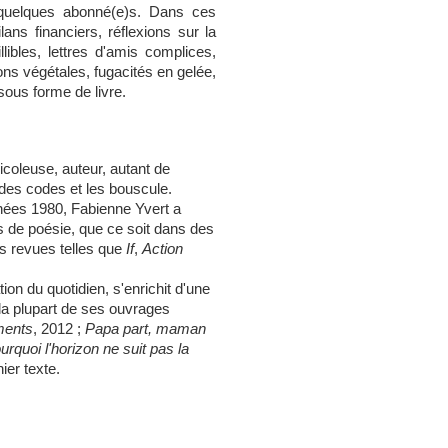
 quelques abonné(e)s. Dans ces
ilans financiers, réflexions sur la
libles, lettres d'amis complices,
ns végétales, fugacités en gelée,
e sous forme de livre.
icoleuse, auteur, autant de
e des codes et les bouscule.
nnées 1980, Fabienne Yvert a
es de poésie, que ce soit dans des
es revues telles que
If
,
Action
ion du quotidien, s'enrichit d'une
la plupart de ses ouvrages
ments
, 2012 ;
Papa part, maman
urquoi l'horizon ne suit pas la
ier texte.