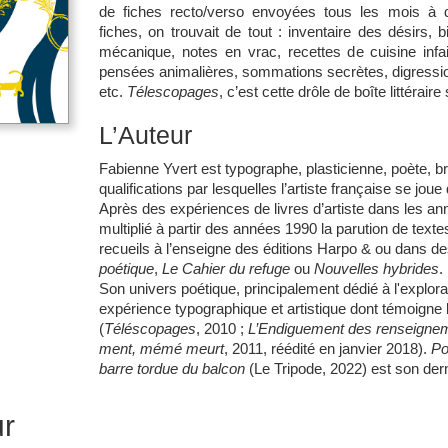
de fiches recto/verso envoyées tous les mois à
fiches, on trouvait de tout : inventaire des désirs, b
mécanique, notes en vrac, recettes de cuisine infail
pensées animalières, sommations secrètes, digressio
etc.
Télescopages
, c’est cette drôle de boîte littérair
L’Auteur
Fabienne Yvert est typographe, plasticienne, poète, br
qualifications par lesquelles l’artiste française se jou
Après des expériences de livres d’artiste dans les a
multiplié à partir des années 1990 la parution de text
recueils à l’enseigne des éditions Harpo & ou dans d
poétique
,
Le Cahier du refuge
ou
Nouvelles hybrides
.
Son univers poétique, principalement dédié à l'explorat
expérience typographique et artistique dont témoigne 
(
Téléscopages
, 2010 ;
L’Endiguement des renseigne
ment, mémé meurt
, 2011, réédité en janvier 2018).
Po
barre tordue du balcon
(Le Tripode, 2022) est son dern
ur