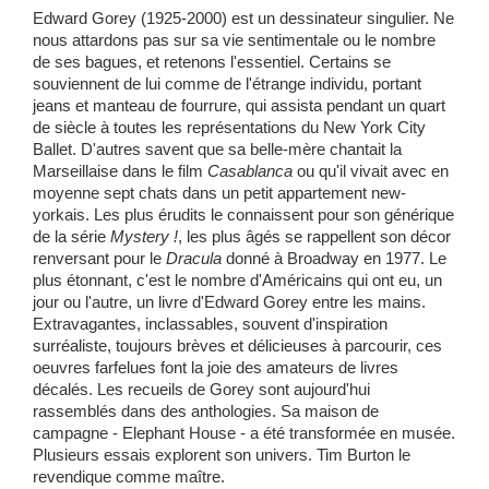
Edward Gorey (1925-2000) est un dessinateur singulier. Ne
nous attardons pas sur sa vie sentimentale ou le nombre
de ses bagues, et retenons l'essentiel. Certains se
souviennent de lui comme de l'étrange individu, portant
jeans et manteau de fourrure, qui assista pendant un quart
de siècle à toutes les représentations du New York City
Ballet. D'autres savent que sa belle-mère chantait la
Marseillaise dans le film
Casablanca
ou qu'il vivait avec en
moyenne sept chats dans un petit appartement new-
yorkais. Les plus érudits le connaissent pour son générique
de la série
Mystery !
, les plus âgés se rappellent son décor
renversant pour le
Dracula
donné à Broadway en 1977. Le
plus étonnant, c'est le nombre d'Américains qui ont eu, un
jour ou l'autre, un livre d'Edward Gorey entre les mains.
Extravagantes, inclassables, souvent d'inspiration
surréaliste, toujours brèves et délicieuses à parcourir, ces
oeuvres farfelues font la joie des amateurs de livres
décalés. Les recueils de Gorey sont aujourd'hui
rassemblés dans des anthologies. Sa maison de
campagne - Elephant House - a été transformée en musée.
Plusieurs essais explorent son univers. Tim Burton le
revendique comme maître.