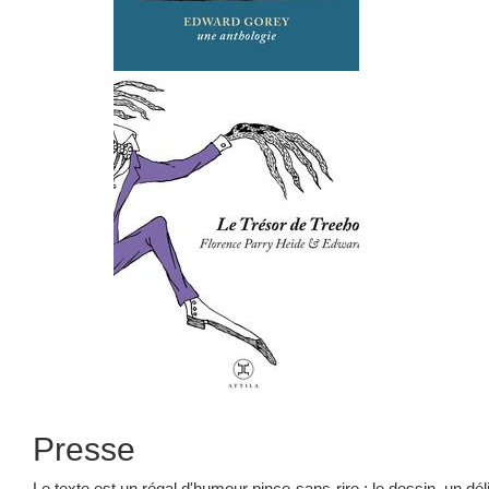
Presse
Le texte est un régal d'humour pince-sans-rire ; le dessin, un dél