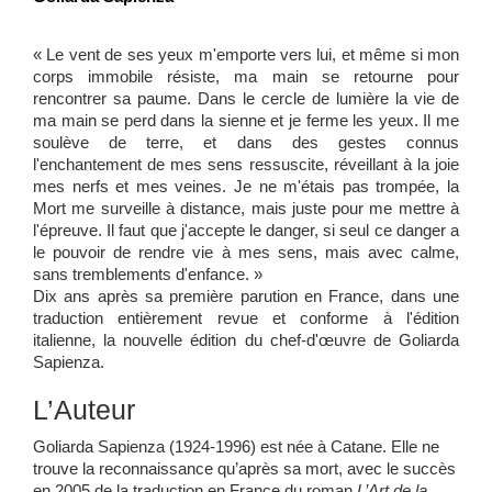
« Le vent de ses yeux m'emporte vers lui, et même si mon
corps immobile résiste, ma main se retourne pour
rencontrer sa paume. Dans le cercle de lumière la vie de
ma main se perd dans la sienne et je ferme les yeux. Il me
soulève de terre, et dans des gestes connus
l'enchantement de mes sens ressuscite, réveillant à la joie
mes nerfs et mes veines. Je ne m'étais pas trompée, la
Mort me surveille à distance, mais juste pour me mettre à
l'épreuve. Il faut que j'accepte le danger, si seul ce danger a
le pouvoir de rendre vie à mes sens, mais avec calme,
sans tremblements d'enfance. »
Dix ans après sa première parution en France, dans une
traduction entièrement revue et conforme à l'édition
italienne, la nouvelle édition du chef-d'œuvre de Goliarda
Sapienza.
L’Auteur
Goliarda Sapienza
(1924-1996) est née à Catane. Elle ne
trouve la reconnaissance qu’après sa mort, avec le succès
en 2005 de la traduction en France du roman
L’Art de la