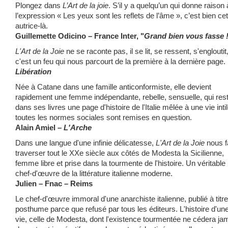
Plongez dans
L’Art de la joie
. S’il y a quelqu’un qui donne raison 
l’expression « Les yeux sont les reflets de l’âme », c’est bien cet
autrice-là.
Guillemette Odicino – France Inter, "
Grand bien vous fasse 
L'Art de la Joie
ne se raconte pas, il se lit, se ressent, s'engloutit
c'est un feu qui nous parcourt de la première à la dernière page.
Libération
Née à Catane dans une famille anticonformiste, elle devient
rapidement une femme indépendante, rebelle, sensuelle, qui rest
dans ses livres une page d'histoire de l'Italie mêlée à une vie inti
toutes les normes sociales sont remises en question.
Alain Amiel
–
L'Arche
Dans une langue d'une infinie délicatesse,
L'Art de la Joie
nous fa
traverser tout le XXe siècle aux côtés de Modesta la Sicilienne,
femme libre et prise dans la tourmente de l'histoire. Un véritable
chef-d'œuvre de la littérature italienne moderne.
Julien – Fnac – Reims
Le chef-d'œuvre immoral d'une anarchiste italienne, publié à titre
posthume parce que refusé par tous les éditeurs. L'histoire d'un
vie, celle de Modesta, dont l'existence tourmentée ne cédera ja