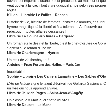
devant cet impératif : quand on est prédestiné au malheur et que 
veut goûter à la joie, il faut vivre quoiqu'il arrive selon ses propre
règles.
Killian – Librairie Le Failler – Rennes
Histoire de vie, histoire de femmes, histoires d'amours, et surtou
hymne magnifique à la liberté et à la tolérance. À découvrir ou
redécouvrir toutes affaires cessantes !
Librairie La Colline aux livres – Bergerac
Un roman sur le désir et la liberté, c'est le chef-d'œuvre de Goli
Sapienza, le roman d'une vie !
Librairie Charlemagne – Hyères
Un récit de vie flamboyant !
Antoine – Fnac Forum des Halles – Paris 1er
Inoubliable !
Sophie – Librairie Les Cahiers Lamartine – Les Sables
d'Ol
L'Art de la Joie
signe le talent d'écrivain de Goliarda Sapienza. C
un livre qui nous apprend à vivre.
Librairie Jeux de Pages – Saint-Jean-d'Angély
Un classique !! Mais quel chef d'œuvre !
Librairie Doucet – Le Mans