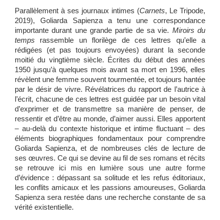
Parallèlement à ses journaux intimes (
Carnets
, Le Tripode,
2019), Goliarda Sapienza a tenu une correspondance
importante durant une grande partie de sa vie.
Miroirs du
temps
rassemble un florilège de ces lettres qu’elle a
rédigées (et pas toujours envoyées) durant la seconde
moitié du vingtième siècle. Écrites du début des années
1950 jusqu’à quelques mois avant sa mort en 1996, elles
révèlent une femme souvent tourmentée, et toujours hantée
par le désir de vivre. Révélatrices du rapport de l’autrice à
l’écrit, chacune de ces lettres est guidée par un besoin vital
d’exprimer et de transmettre sa manière de penser, de
ressentir et d’être au monde, d’aimer aussi. Elles apportent
– au-delà du contexte historique et intime fluctuant – des
éléments biographiques fondamentaux pour comprendre
Goliarda Sapienza, et de nombreuses clés de lecture de
ses œuvres. Ce qui se devine au fil de ses romans et récits
se retrouve ici mis en lumière sous une autre forme
d’évidence : dépassant sa solitude et les refus éditoriaux,
les conflits amicaux et les passions amoureuses, Goliarda
Sapienza sera restée dans une recherche constante de sa
vérité existentielle.