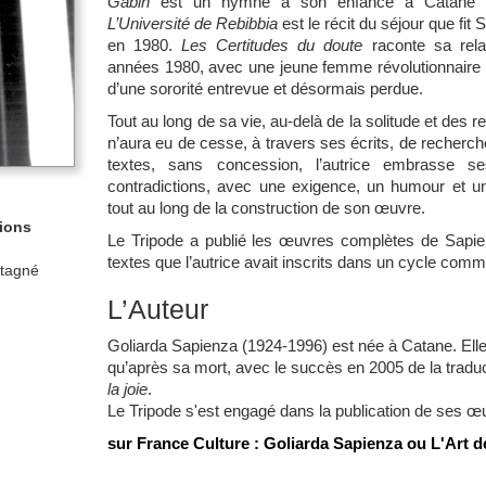
Gabin
est un hymne à son enfance à Catane et
L’Université de Rebibbia
est le récit du séjour que fi
en 1980.
Les Certitudes du doute
raconte sa rela
années 1980, avec une jeune femme révolutionnaire r
d’une sororité entrevue et désormais perdue.
Tout au long de sa vie, au-delà de la solitude et des 
n’aura eu de cesse, à travers ses écrits, de recherc
textes, sans concession, l’autrice embrasse s
contradictions, avec une exigence, un humour et une
tout au long de la construction de son œuvre.
tions
Le Tripode a publié les œuvres complètes de Sapien
textes que l’autrice avait inscrits dans un cycle comme
stagné
L’Auteur
Goliarda Sapienza
(1924-1996) est née à Catane. Ell
qu’après sa mort, avec le succès en 2005 de la trad
la joie
.
Le Tripode s'est engagé dans la publication de ses
œu
sur France Culture :
Goliarda Sapienza ou L'Art de