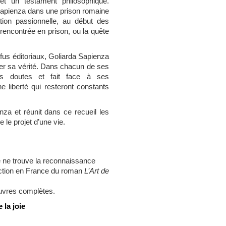
 un testament philosophique.
t Sapienza dans une prison romaine
tion passionnelle, au début des
encontrée en prison, ou la quête
refus éditoriaux, Goliarda Sapienza
her sa vérité. Dans chacun de ses
es doutes et fait face à ses
 liberté qui resteront constants
za et réunit dans ce recueil les
 le projet d’une vie.
e ne trouve la reconnaissance
uction en France du roman
L’Art de
vres
complètes.
 la joie