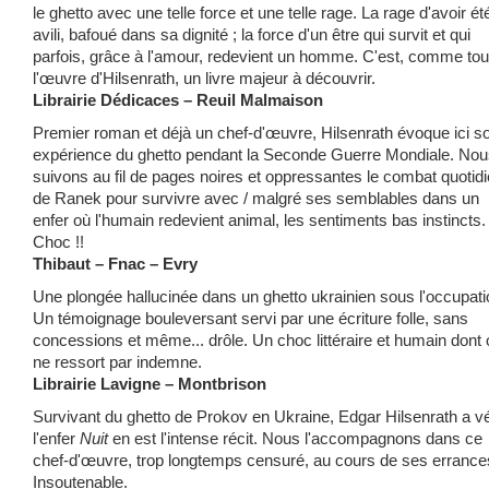
le ghetto avec une telle force et une telle rage. La rage d'avoir ét
avili, bafoué dans sa dignité ; la force d'un être qui survit et qui
parfois, grâce à l'amour, redevient un homme. C'est, comme tou
l'œuvre d'Hilsenrath, un livre majeur à découvrir.
Librairie Dédicaces – Reuil Malmaison
Premier roman et déjà un chef-d'œuvre, Hilsenrath évoque ici s
expérience du ghetto pendant la Seconde Guerre Mondiale. No
suivons au fil de pages noires et oppressantes le combat quotid
de Ranek pour survivre avec / malgré ses semblables dans un
enfer où l'humain redevient animal, les sentiments bas instincts.
Choc !!
Thibaut – Fnac – Evry
Une plongée hallucinée dans un ghetto ukrainien sous l'occupati
Un témoignage bouleversant servi par une écriture folle, sans
concessions et même... drôle. Un choc littéraire et humain dont 
ne ressort par indemne.
Librairie Lavigne – Montbrison
Survivant du ghetto de Prokov en Ukraine, Edgar Hilsenrath a v
l'enfer
Nuit
en est l'intense récit. Nous l'accompagnons dans ce
chef-d'œuvre, trop longtemps censuré, au cours de ses errance
Insoutenable.