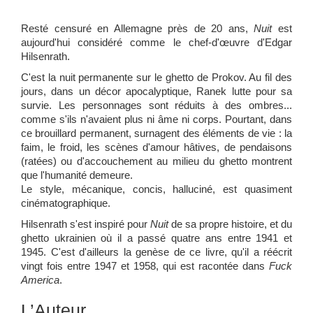
Resté censuré en Allemagne près de 20 ans,
Nuit
est
aujourd'hui considéré comme le chef-d'œuvre d'Edgar
Hilsenrath.
C'est la nuit permanente sur le ghetto de Prokov. Au fil des
jours, dans un décor apocalyptique, Ranek lutte pour sa
survie.
Les personnages sont réduits à des ombres...
comme s'ils n'avaient plus ni âme ni corps. Pourtant, dans
ce brouillard permanent, surnagent des éléments de vie : la
faim, le froid, les scènes d'amour hâtives, de pendaisons
(ratées) ou d'accouchement au milieu du ghetto montrent
que l'humanité demeure.
Le style, mécanique, concis, halluciné, est quasiment
cinématographique.
Hilsenrath s'est inspiré pour
Nuit
de sa propre histoire, et du
ghetto ukrainien où il a passé quatre ans entre 1941 et
1945. C'est d'ailleurs la genèse de ce livre, qu'il a réécrit
vingt fois entre 1947 et 1958, qui est racontée dans
Fuck
America
.
L’Auteur