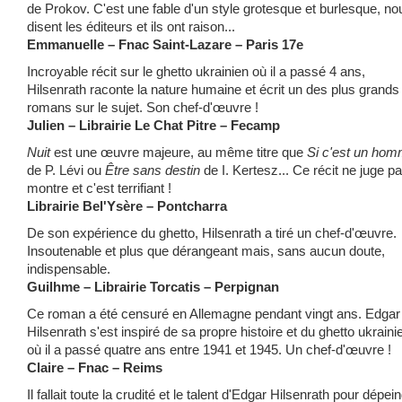
de Prokov. C'est une fable d'un style grotesque et burlesque, no
disent les éditeurs et ils ont raison...
Emmanuelle – Fnac Saint-Lazare – Paris 17e
Incroyable récit sur le ghetto ukrainien où il a passé 4 ans,
Hilsenrath raconte la nature humaine et écrit un des plus grands
romans sur le sujet. Son chef-d'œuvre !
Julien – Librairie Le Chat Pitre – Fecamp
Nuit
est une œuvre majeure, au même titre que
Si c'est un ho
de P. Lévi ou
Être sans destin
de I. Kertesz... Ce récit ne juge pas
montre et c'est terrifiant !
Librairie Bel'Ysère – Pontcharra
De son expérience du ghetto, Hilsenrath a tiré un chef-d'œuvre.
Insoutenable et plus que dérangeant mais, sans aucun doute,
indispensable.
Guilhme – Librairie Torcatis – Perpignan
Ce roman a été censuré en Allemagne pendant vingt ans. Edgar
Hilsenrath s'est inspiré de sa propre histoire et du ghetto ukraini
où il a passé quatre ans entre 1941 et 1945. Un chef-d'œuvre !
Claire – Fnac – Reims
Il fallait toute la crudité et le talent d'Edgar Hilsenrath pour dépei