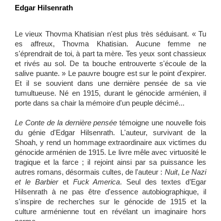
Edgar Hilsenrath
Le vieux Thovma Khatisian n'est plus très séduisant. « Tu
es affreux, Thovma Khatisian. Aucune femme ne
s'éprendrait de toi, à part ta mère. Tes yeux sont chassieux
et rivés au sol. De ta bouche entrouverte s'écoule de la
salive puante. » Le pauvre bougre est sur le point d'expirer.
Et il se souvient dans une dernière pensée de sa vie
tumultueuse. Né en 1915, durant le génocide arménien, il
porte dans sa chair la mémoire d'un peuple décimé...
Le Conte de la dernière pensée
témoigne une nouvelle fois
du génie d'Edgar Hilsenrath. L'auteur, survivant de la
Shoah, y rend un hommage extraordinaire aux victimes du
génocide arménien de 1915. Le livre mêle avec virtuosité le
tragique et la farce ; il rejoint ainsi par sa puissance les
autres romans, désormais cultes, de l'auteur :
Nuit
,
Le Nazi
et le Barbier
et
Fuck America
. Seul des textes d’Egar
Hilsenrath à ne pas être d'essence autobiographique, il
s'inspire de recherches sur le génocide de 1915 et la
culture arménienne tout en révélant un imaginaire hors