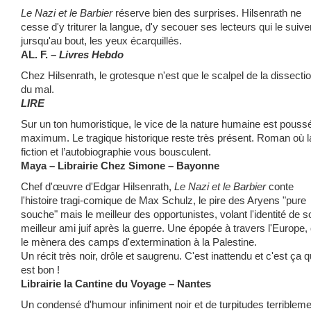
Le Nazi et le Barbier
réserve bien des surprises. Hilsenrath ne
cesse d'y triturer la langue, d'y secouer ses lecteurs qui le suive
jursqu'au bout, les yeux écarquillés.
AL. F. –
Livres Hebdo
Chez Hilsenrath, le grotesque n'est que le scalpel de la dissecti
du mal.
LIRE
Sur un ton humoristique, le vice de la nature humaine est pouss
maximum. Le tragique historique reste très présent. Roman où l
fiction et l’autobiographie vous bousculent.
Maya – Librairie Chez Simone – Bayonne
Chef d'œuvre d'Edgar Hilsenrath,
Le Nazi et le Barbier
conte
l'histoire tragi-comique de Max Schulz, le pire des Aryens "pure
souche" mais le meilleur des opportunistes, volant l'identité de s
meilleur ami juif après la guerre. Une épopée à travers l'Europe, 
le mènera des camps d'extermination à la Palestine.
Un récit très noir, drôle et saugrenu. C'est inattendu et c'est ça q
est bon !
Librairie la Cantine du Voyage – Nantes
Un condensé d'humour infiniment noir et de turpitudes terribleme